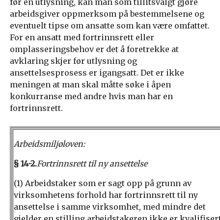
før en utlysning, kan man som tillitsvalgt gjøre
arbeidsgiver oppmerksom på bestemmelsene og
eventuelt tipse om ansatte som kan være omfattet.
For en ansatt med fortrinnsrett eller
omplasseringsbehov er det å foretrekke at
avklaring skjer før utlysning og
ansettelsesprosess er igangsatt. Det er ikke
meningen at man skal måtte søke i åpen
konkurranse med andre hvis man har en
fortrinnsrett.
Arbeidsmiljøloven:
§ 14-2.
Fortrinnsrett til ny ansettelse
(1) Arbeidstaker som er sagt opp på grunn av
virksomhetens forhold har fortrinnsrett til ny
ansettelse i samme virksomhet, med mindre det
gjelder en stilling arbeidstakeren ikke er kvalifiser