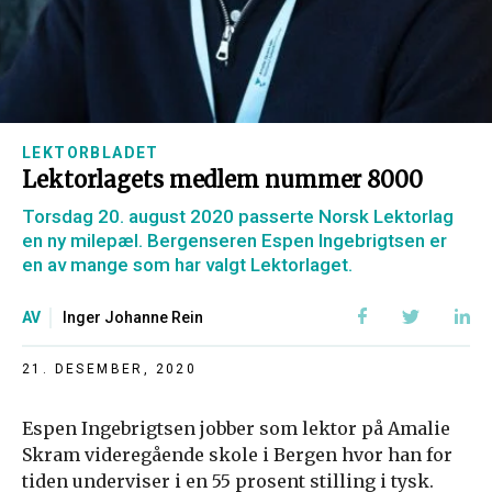
LEKTORBLADET
Lektorlagets medlem nummer 8000
Torsdag 20. august 2020 passerte Norsk Lektorlag
en ny milepæl. Bergenseren Espen Ingebrigtsen er
en av mange som har valgt Lektorlaget.
AV
Inger Johanne Rein
21. DESEMBER, 2020
Espen Ingebrigtsen jobber som lektor på Amalie
Skram videregående skole i Bergen hvor han for
tiden underviser i en 55 prosent stilling i tysk.