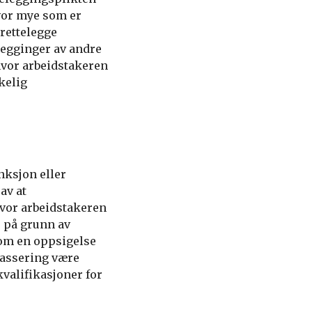
vor mye som er
lrettelegge
tlegginger av andre
hvor arbeidstakeren
kelig
nksjon eller
av at
hvor arbeidstakeren
e på grunn av
som en oppsigelse
lassering være
valifikasjoner for