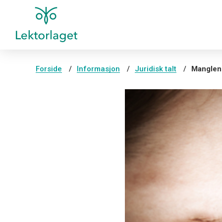
Forside
Informasjon
Juridisk talt
Manglend