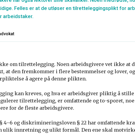
kere har også lektorer sine skavanker. Noen medfødte, n
idige. Felles er at de utløser en tilretteleggingsplikt for a
r arbeidstaker.
advokat
kke om tilrettelegging. Noen arbeidsgivere vet ikke at d
kt, at den fremkommer i flere bestemmelser og lover, og 
rpliktelse å agere på denne plikten.
gging kan kreves, og hva er arbeidsgiver pliktig å still
ulerer tilrettelegging, er omfattende og to-sporet, noe
ere for de fleste arbeidsgivere.
§ 4–6 og diskrimineringsloven § 22 har omfattende kr
n ulik innretning og ulikt formål. Den ene skal motvir