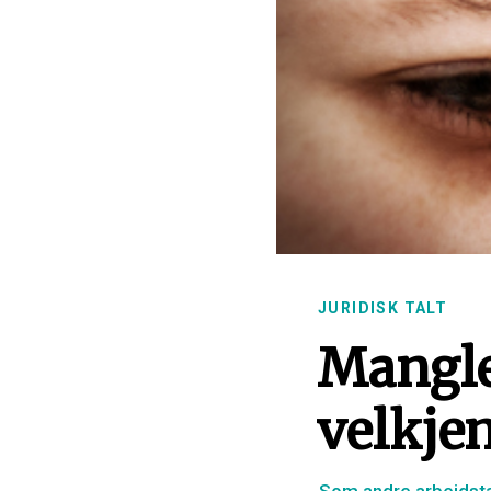
JURIDISK TALT
Mangle
velkjen