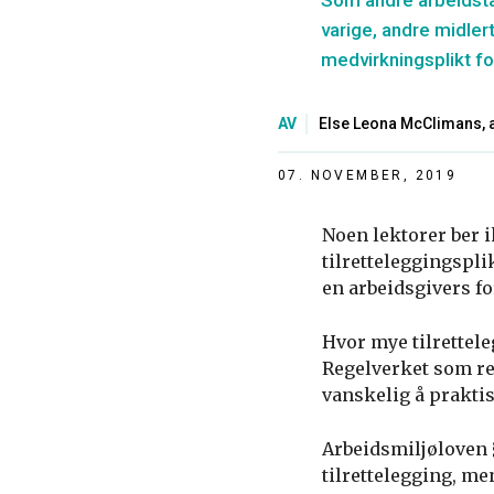
Som andre arbeidsta
varige, andre midlert
medvirkningsplikt fo
AV
Else Leona McClimans, 
07. NOVEMBER, 2019
Noen lektorer ber i
tilretteleggingspli
en arbeidsgivers fo
Hvor mye tilrettele
Regelverket som reg
vanskelig å praktis
Arbeidsmiljøloven 
tilrettelegging, me