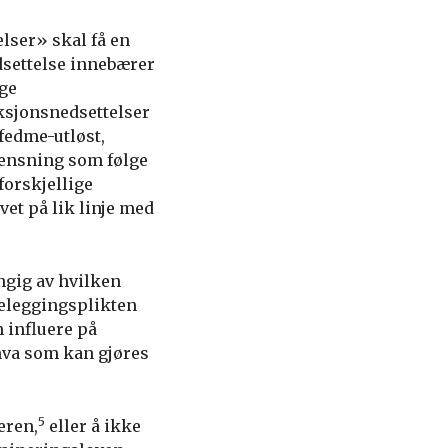
lser» skal få en
dsettelse innebærer
ige
nksjonsnedsettelser
fedme-utløst,
ensning som følge
forskjellige
vet på lik linje med
ngig av hvilken
teleggingsplikten
 influere på
 hva som kan gjøres
5
eren,
eller å ikke