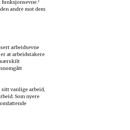
1
t funksjonsevne.
v, den andre mot dem
usert arbeidsevne
 er at arbeidstakere
 særskilt
jennomgått
sitt vanlige arbeid,
arbeid. Som nyere
 omfattende