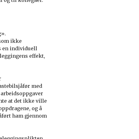
 og til kollegaer.
g».
 som ikke
 en individuell
eleggingens effekt,
r
astebilsjåfør med
e arbeidsoppgaver
nte at det ikke ville
 oppdragene, og å
 påført ham gjennom
teleggingsplikten