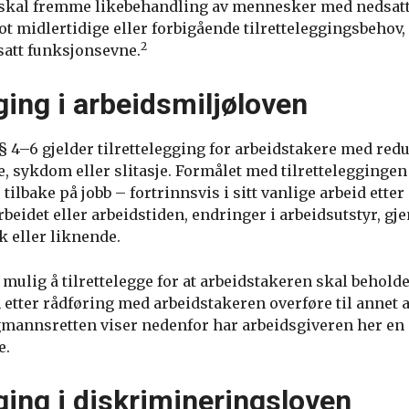
 skal fremme likebehandling av mennesker med nedsat
ot midlertidige eller forbigående tilretteleggingsbeho
2
att funksjonsevne.
ging i arbeidsmiljøloven
§ 4–6 gjelder tilrettelegging for arbeidstakere med red
, sykdom eller slitasje. Formålet med tilretteleggingen
lbake på jobb – fortrinnsvis i sitt vanlige arbeid etter
arbeidet eller arbeidstiden, endringer i arbeidsutstyr, g
k eller liknende.
mulig å tilrettelegge for at arbeidstakeren skal beholde 
 etter rådføring med arbeidstakeren overføre til annet 
agmannsretten viser nedenfor har arbeidsgiveren her en
e.
gging i diskrimineringsloven