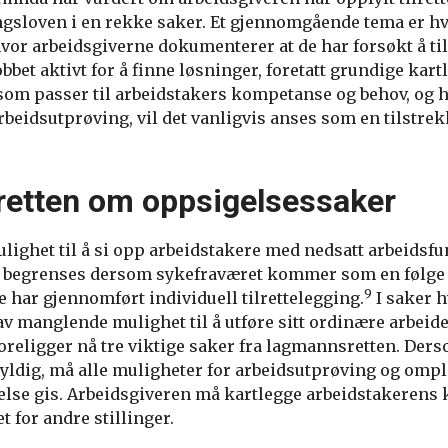
ngsloven i en rekke saker. Et gjennomgående tema er h
r hvor arbeidsgiverne dokumenterer at de har forsøkt å ti
bbet aktivt for å finne løsninger, foretatt grundige kar
r som passer til arbeidstakers kompetanse og behov, og 
arbeidsutprøving, vil det vanligvis anses som en tilstrek
etten om oppsigelsessaker
lighet til å si opp arbeidstakere med nedsatt arbeidsfu
 begrenses dersom sykefraværet kommer som en følge 
9
 har gjennomført individuell tilrettelegging.
I saker 
v manglende mulighet til å utføre sitt ordinære arbeid
foreligger nå tre viktige saker fra lagmannsretten. Der
yldig, må alle muligheter for arbeidsutprøving og omp
else gis. Arbeidsgiveren må kartlegge arbeidstakerens k
t for andre stillinger.