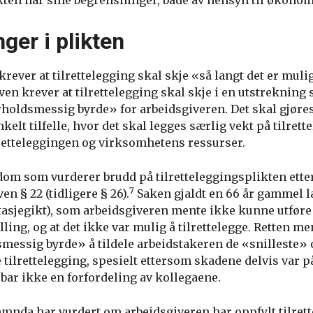
kten har sine begrensninger, både av hensyn til økonomi
ger i plikten
rever at tilrettelegging skal skje «så langt det er muli
en krever at tilrettelegging skal skje i en utstrekning
holdsmessig byrde» for arbeidsgiveren. Det skal gjøres
kelt tilfelle, hvor det skal legges særlig vekt på tilrett
retteleggingen og virksomhetens ressurser.
 dom som vurderer brudd på tilretteleggingsplikten ette
7
n § 22 (tidligere § 26).
Saken gjaldt en 66 år gammel l
itasjegikt), som arbeidsgiveren mente ikke kunne utfør
tilling, og at det ikke var mulig å tilrettelegge. Retten me
messig byrde» å tildele arbeidstakeren de «snilleste»
e tilrettelegging, spesielt ettersom skadene delvis var
ebar ikke en forfordeling av kollegaene.
nda har vurdert om arbeidsgiveren har oppfylt tilret