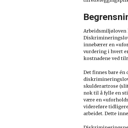
tilretteleggingspli
Begrensnin
Arbeidsmiljøloven k
Diskrimineringslov
innebærer en «ufor
vurdering i hvert en
kostnadene ved til
Det finnes bare én
diskrimineringslove
skulderartrose (sl
nok til å fylle en s
være en «uforholds
videreføre tidliger
arbeidet. Dette inn
Diskrimineringsnem