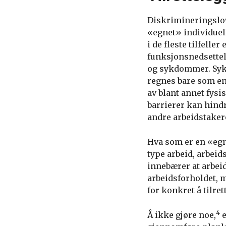
Diskrimineringslov
«egnet» individuell
i de fleste tilfell
funksjonsnedsettel
og sykdommer. Sykd
regnes bare som e
av blant annet fysi
barrierer kan hindre
andre arbeidstaker
Hva som er en «egn
type arbeid, arbei
innebærer at arbei
arbeidsforholdet, 
for konkret å tilre
4
Å ikke gjøre noe,
e