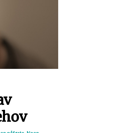
av
behov