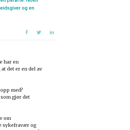
oen påførte. Noen
rbeidsgiver og en
e har en
at det er en del av
e opp med?
 som gjør det
av om
ke sykefravær og