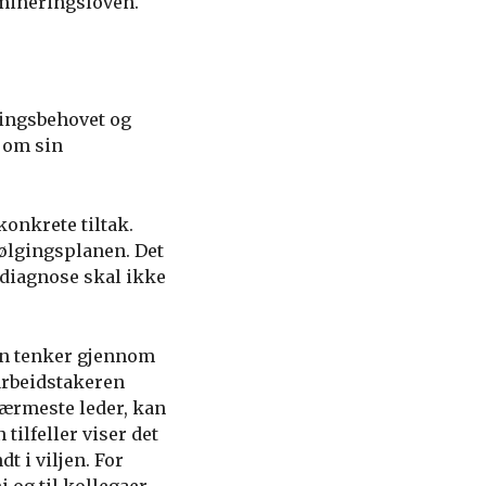
imineringsloven.
gingsbehovet og
r om sin
konkrete tiltak.
følgingsplanen. Det
diagnose skal ikke
ren tenker gjennom
arbeidstakeren
nærmeste leder, kan
tilfeller viser det
t i viljen. For