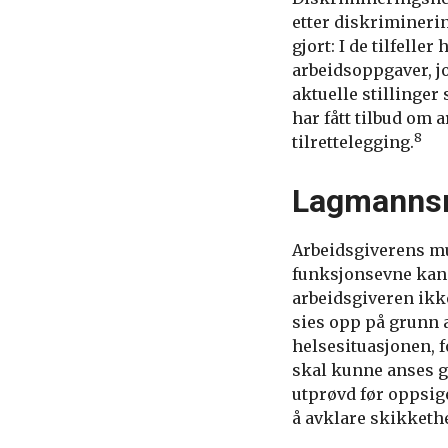
etter diskrimineri
gjort: I de tilfelle
arbeidsoppgaver, jo
aktuelle stillinge
har fått tilbud om 
8
tilrettelegging.
Lagmannsr
Arbeidsgiverens mu
funksjonsevne kan
arbeidsgiveren ikke
sies opp på grunn a
helsesituasjonen, 
skal kunne anses g
utprøvd før oppsig
å avklare skikkethe