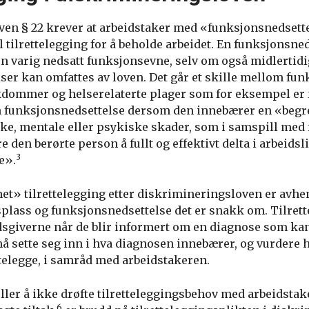
en § 22 krever at arbeidstaker med «funksjonsnedsette
 tilrettelegging for å beholde arbeidet. En funksjonsne
er en varig nedsatt funksjonsevne, selv om også midlertid
ser kan omfattes av loven. Det går et skille mellom fu
ommer og helserelaterte plager som for eksempel er 
n funksjonsnedsettelse dersom den innebærer en «begr
ske, mentale eller psykiske skader, som i samspill med 
 den berørte person å fullt og effektivt delta i arbeidsli
3
e».
et» tilrettelegging etter diskrimineringsloven er avhe
dsplass og funksjonsnedsettelse det er snakk om. Tilret
dsgiverne når de blir informert om en diagnose som kan
må sette seg inn i hva diagnosen innebærer, og vurdere
ttelegge, i samråd med arbeidstakeren.
ller å ikke drøfte tilretteleggingsbehov med arbeidstak
6