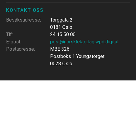
KONTAKT OSS
Besøksadresse
:
Torggata 2
0181 Oslo
Tlf
:
24 15 50 00
E-post
:
post@norsklektorlag.wpd.digital
Postadresse
:
MBE 326
Postboks 1 Youngstorget
0028 Oslo
FØLG OSS
Cookies (informasjonskapsler)