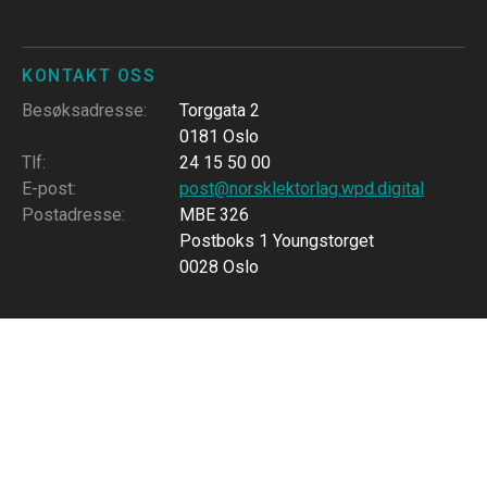
KONTAKT OSS
Besøksadresse
:
Torggata 2
0181 Oslo
Tlf
:
24 15 50 00
E-post
:
post@norsklektorlag.wpd.digital
Postadresse
:
MBE 326
Postboks 1 Youngstorget
0028 Oslo
FØLG OSS