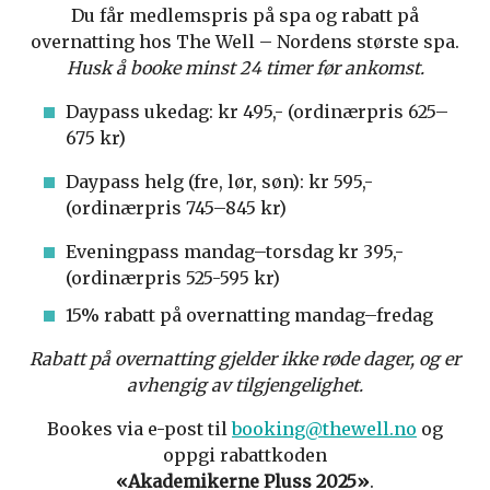
Du får medlemspris på spa og rabatt på
overnatting hos The Well – Nordens største spa.
Husk å booke minst 24 timer før ankomst.
Daypass ukedag: kr 495,- (ordinærpris 625–
675 kr)
Daypass helg (fre, lør, søn): kr 595,-
(ordinærpris 745–845 kr)
Eveningpass mandag–torsdag kr 395,-
(ordinærpris 525-595 kr)
15% rabatt på overnatting mandag–fredag
Rabatt på overnatting gjelder ikke røde dager, og er
avhengig av tilgjengelighet.
Bookes via e-post til
booking@thewell.no
og
oppgi rabattkoden
«Akademikerne Pluss 2025»
.