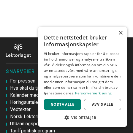
×
Dette nettstedet bruker
informasjonskapsler
Vi bruker informasjonskapsler for å tilpasse
innhold, annonser og analysere trafikken
vår. Vi deler også informasjon om din bruk
av nettstedet vårt med våre annonserings-
SNARVEIER
og analysepartnere som kan kombinere den
For pressen
med annen informasjon du har gitt dem
eller som de har samlet inn fra din bruk av
Hva skal du tjene som lektor?
tjenestene deres.
Personvernerklæring
Kalender med kurs
Høringsuttalelser
GODTA ALLE
AVVIS ALLE
Vedtekter
Norsk Lektorlags hovedprioriteringer
VIS DETALJER
Utdanningspolitisk program
STRENGT NØDVENDIG
Tariffpolitisk program