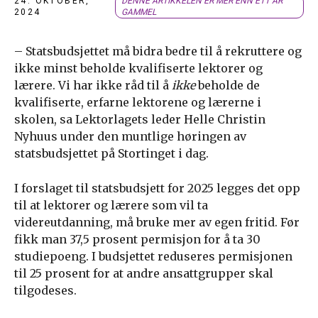
24. OKTOBER,
DENNE ARTIKKELEN ER MER ENN ETT ÅR
2024
GAMMEL
– Statsbudsjettet må bidra bedre til å rekruttere og
ikke minst beholde kvalifiserte lektorer og
lærere. Vi har ikke råd til å
ikke
beholde de
kvalifiserte, erfarne lektorene og lærerne i
skolen, sa Lektorlagets leder Helle Christin
Nyhuus under den muntlige høringen av
statsbudsjettet på Stortinget i dag.
I forslaget til statsbudsjett for 2025 legges det opp
til at lektorer og lærere som vil ta
videreutdanning, må bruke mer av egen fritid. Før
fikk man 37,5 prosent permisjon for å ta 30
studiepoeng. I budsjettet reduseres permisjonen
til 25 prosent for at andre ansattgrupper skal
tilgodeses.