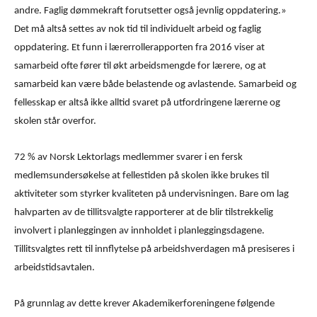
andre. Faglig dømmekraft forutsetter også jevnlig oppdatering.»
Det må altså settes av nok tid til individuelt arbeid og faglig
oppdatering. Et funn i lærerrollerapporten fra 2016 viser at
samarbeid ofte fører til økt arbeidsmengde for lærere, og at
samarbeid kan være både belastende og avlastende. Samarbeid og
fellesskap er altså ikke alltid svaret på utfordringene lærerne og
skolen står overfor.
72 % av Norsk Lektorlags medlemmer svarer i en fersk
medlemsundersøkelse at fellestiden på skolen ikke brukes til
aktiviteter som styrker kvaliteten på undervisningen. Bare om lag
halvparten av de tillitsvalgte rapporterer at de blir tilstrekkelig
involvert i planleggingen av innholdet i planleggingsdagene.
Tillitsvalgtes rett til innflytelse på arbeidshverdagen må presiseres i
arbeidstidsavtalen.
På grunnlag av dette krever Akademikerforeningene følgende