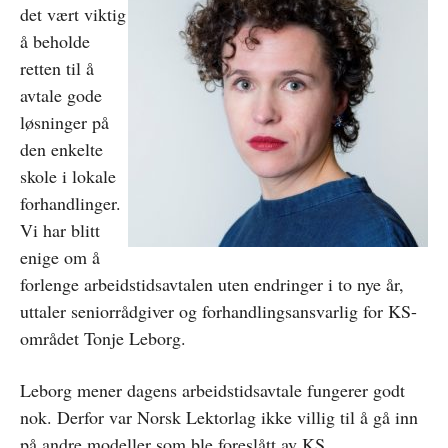
det vært viktig
å beholde
retten til å
avtale gode
løsninger på
den enkelte
skole i lokale
forhandlinger.
Vi har blitt
enige om å
forlenge arbeidstidsavtalen uten endringer i to nye år,
uttaler seniorrådgiver og forhandlingsansvarlig for KS-
området Tonje Leborg.
Leborg mener dagens arbeidstidsavtale fungerer godt
nok. Derfor var Norsk Lektorlag ikke villig til å gå inn
på andre modeller som ble foreslått av KS.