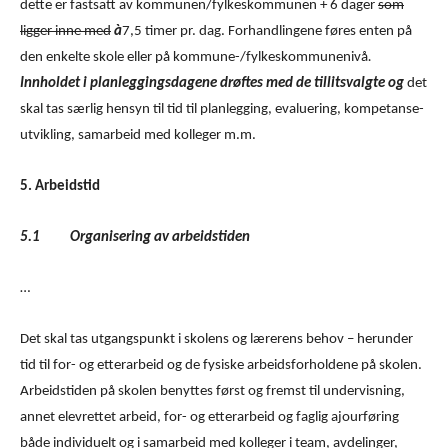
dette er fastsatt av kommunen/fylkeskommunen + 6 dager
som
ligger inne med
à
7,5 timer pr. dag. Forhandlingene føres enten på
den enkelte skole eller på kommune-/fylkeskommunenivå
.
Innholdet i planleggingsdagene drøftes med de tillitsvalgte og
det
skal tas særlig hensyn til tid til planlegging, evaluering, kompetanse­
utvikling, samarbeid med kolleger m.m.
5. Arbeidstid
5.1 Organisering av arbeidstiden
…
Det skal tas utgangspunkt i skolens og lærerens behov – herunder
tid til for- og etterarbeid og de fysiske arbeidsforholdene på skolen.
Arbeidstiden på skolen benyttes først og fremst til undervisning,
annet elevrettet arbeid, for- og etterarbeid og faglig ajourføring
både individuelt og i samarbeid med kolleger i team, avdelinger,