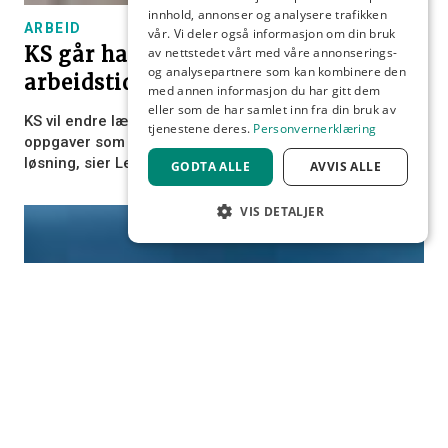
innhold, annonser og analysere trafikken
ARBEID
vår. Vi deler også informasjon om din bruk
KS går hardt ut mot
av nettstedet vårt med våre annonserings-
og analysepartnere som kan kombinere den
arbeidstidsavtalen
med annen informasjon du har gitt dem
eller som de har samlet inn fra din bruk av
KS vil endre lærernes arbeidstidsavtale, og vil prioritere
tjenestene deres.
Personvernerklæring
oppgaver som ikke er undervisning. – Dette er helt feil
løsning, sier Lektorlagets leder, Helle Christin Nyhuus.
GODTA ALLE
AVVIS ALLE
VIS DETALJER
STRENGT NØDVENDIG
YTELSE
MÅLRETTING
FUNKSJONALITET