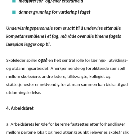
medfører for- og/eller etterarbeid
danner grunnlag for vurdering
i faget
Undervisningspersonale som er satt til å undervise etter alle
kompetansemålene i et fag, må råde over alle timene fagets
læreplan legger opp til.
Skoleleder spiller
også
en helt sentral rolle for lærings-, utviklings-
og utdanningsarbeidet. Anerkjennende og forpliktende samspill
mellom skoleeiere, andre ledere, tillitsvalgte, kollegiet og
støttetjenester er nødvendig for at man sammen kan bidra til god
utdanningsledelse.
4. Arbeidsåret
a. Arbeidsårets lengde for lærerne fastsettes etter forhandlinger
mellom partene lokalt og med utgangspunkt i elevenes skoleår slik