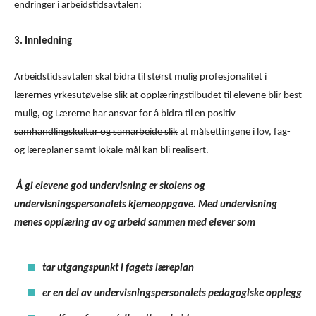
endringer i arbeidstidsavtalen:
3. Innledning
Arbeidstidsavtalen skal bidra til størst mulig profesjonalitet i
lærernes yrkesutøvelse slik at opplæringstilbudet til elevene blir best
mulig
, og
Lærerne har ansvar for å bidra til en positiv
samhandlingskultur og samarbeide slik
at målsettingene i lov, fag-
og læreplaner samt lokale mål kan bli realisert.
Å gi elevene god undervisning er skolens og
undervisningspersonalets kjerneoppgave. Med undervisning
menes opplæring av og arbeid sammen med elever som
tar utgangspunkt i fagets læreplan
er en del av undervisningspersonalets pedagogiske opplegg