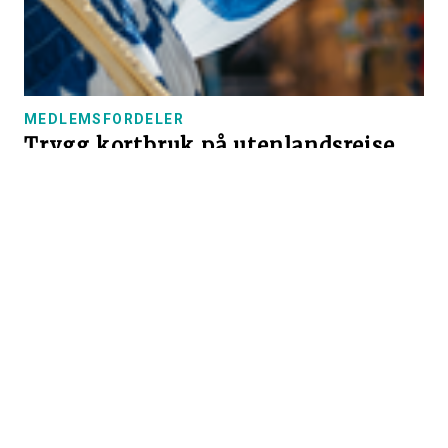
MEDLEMSFORDELER
Trygg kortbruk på utenlandsreise
Planlegger du å feriere utenlands i sommer, kan det
være greit å ta noen forholdsregler for å unngå
ubehagelige økonomiske overraskelser – både på tur
og når du kommer hjem.