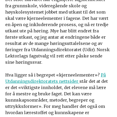
fra grunnskole, videregående skole og
høyskolesystemet jobbet med utkast til det som
skal være kjerneelementer i fagene. Det har vært
en åpen og inkluderende prosess, og nå er tredje
utkast ute på høring. Mye har blitt endret fra
første utkast, og jeg antar at endringene både er
resultat av de mange høringsuttalelsene og av
føringer fra Utdanningsdirektoratet (Udir). Norsk
Lektorlags fagutvalg vil rett etter påske sende
sine høringssvar.
Hva ligger så i begrepet «kjerneelementer»?
På
Utdanningsdirektoratets nettsider
står det at det
er det «viktigste innholdet, det elevene må lære
for å mestre og bruke faget. Det kan være
kunnskapsområder, metoder, begreper og
uttrykksformer». For meg handler det også om
hvordan lærestoffet og kunnskapene er