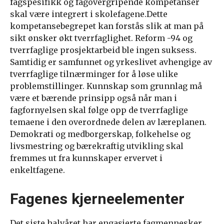
fagspesifikk og fagovergripende kompetanser
skal være integrert i skolefagene.Dette
kompetansebegrepet kan forstås slik at man på
sikt ønsker økt tverrfaglighet. Reform -94 og
tverrfaglige prosjektarbeid ble ingen suksess.
Samtidig er samfunnet og yrkeslivet avhengige av
tverrfaglige tilnærminger for å løse ulike
problemstillinger. Kunnskap som grunnlag må
være et bærende prinsipp også når man i
fagfornyelsen skal følge opp de tverrfaglige
temaene i den overordnede delen av læreplanen.
Demokrati og medborgerskap, folkehelse og
livsmestring og bærekraftig utvikling skal
fremmes ut fra kunnskaper ervervet i
enkeltfagene.
Fagenes kjerneelementer
Det siste halvåret har engasjerte fagmennesker