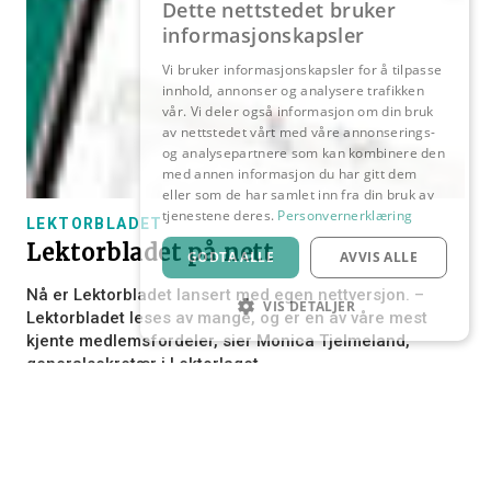
Dette nettstedet bruker
informasjonskapsler
Vi bruker informasjonskapsler for å tilpasse
innhold, annonser og analysere trafikken
vår. Vi deler også informasjon om din bruk
av nettstedet vårt med våre annonserings-
og analysepartnere som kan kombinere den
med annen informasjon du har gitt dem
eller som de har samlet inn fra din bruk av
tjenestene deres.
Personvernerklæring
LEKTORBLADET
Lektorbladet på nett
GODTA ALLE
AVVIS ALLE
Nå er Lektorbladet lansert med egen nettversjon. –
VIS DETALJER
Lektorbladet leses av mange, og er en av våre mest
kjente medlemsfordeler, sier Monica Tjelmeland,
STRENGT NØDVENDIG
generalsekretær i Lektorlaget.
YTELSE
MÅLRETTING
FUNKSJONALITET