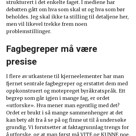
strukturert i det enkelte faget. I mediene har
debatten gått om hva som skal ut og hva som bør
beholdes. Jeg skal ikke ta stilling til detaljene her,
men vil likevel trekke frem noen
problemstillinger.
Fagbegreper må være
presise
I flere av utkastene til kjerneelementer har man
fjernet sentrale fagbegreper og erstattet dem med
oppkonstruert og motepreget byråkratspråk. Ett
begrep som går igjen i mange fag, er ordet
«utforske». Hva mener man egentlig med det?
Ordet er brukt i så mange sammenhenger at det
kan bety alt fra å se på og finne ut til å undersøke
grundig. Vi forutsetter at faktagrunnlag trengs for
å utforske, og at man først må VITE og KUNNE noe.