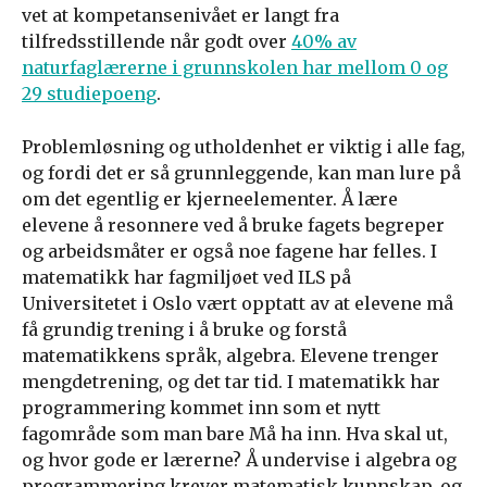
vet at kompetansenivået er langt fra
tilfredsstillende når godt over
40% av
naturfaglærerne i grunnskolen har mellom 0 og
29 studiepoeng
.
Problemløsning og utholdenhet er viktig i alle fag,
og fordi det er så grunnleggende, kan man lure på
om det egentlig er kjerneelementer. Å lære
elevene å resonnere ved å bruke fagets begreper
og arbeidsmåter er også noe fagene har felles. I
matematikk har fagmiljøet ved ILS på
Universitetet i Oslo vært opptatt av at elevene må
få grundig trening i å bruke og forstå
matematikkens språk, algebra. Elevene trenger
mengdetrening, og det tar tid. I matematikk har
programmering kommet inn som et nytt
fagområde som man bare Må ha inn. Hva skal ut,
og hvor gode er lærerne? Å undervise i algebra og
programmering krever matematisk kunnskap, og