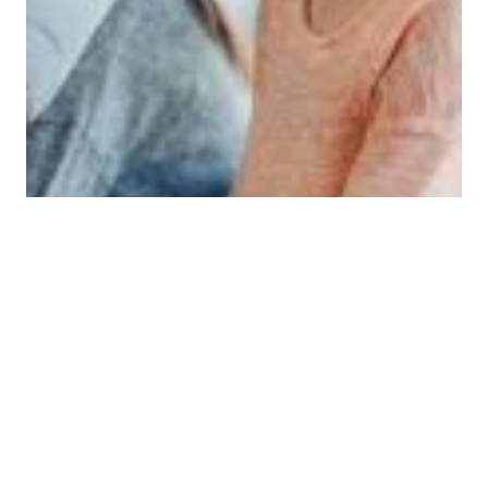
UTDANNING
Skolefravær: Sett makstall for
elevgrupper
– Vi må sette et makstall for antall elever i
klasserommene, slik at lærerne får tid til å følge opp
den enkelte, sier leder i Lektorlaget Helle Christin