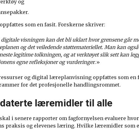
erktøy og
ansepakker.
oppfattes som en fasit. Forskerne skriver:
 digitale visningen kan det bli uklart hvor grensene går 
replanen og det veiledende støttemateriellet. Man kan også 
este legitime tolkningen, og at verktøyet slik sett kan le
jonens egne refleksjoner og vurderinger
.»
teressurser og digital læreplanvisning oppfattes som en
 rammer for det profesjonelle handlingsrommet.
aterte læremidler til alle
skal i senere rapporter om fagfornyelsen evaluere hvo
s praksis og elevenes læring. Hvilke læremidler som er 