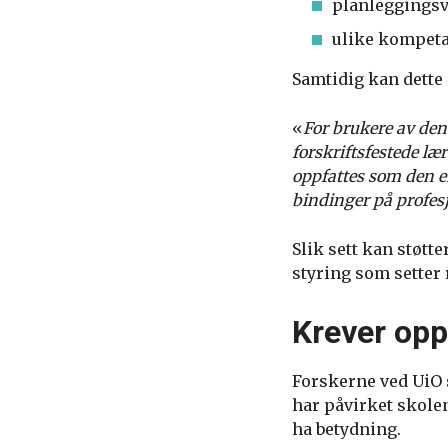
planleggingsv
ulike kompet
Samtidig kan dette 
«
For brukere av den
forskriftsfestede læ
oppfattes som den en
bindinger på profes
Slik sett kan støt
styring som setter
Krever oppd
Forskerne ved UiO 
har påvirket skolen
ha betydning.