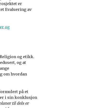
osjektet er
tet Evaluering av
er og
eligion og etikk.
dusert, og at
mange
ng om hvordan
ormulert på et
er i sin konklusjon
ner til dels er