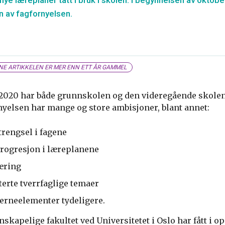
nye læreplaner tatt i bruk i skolen. I begynnelsen av oktob
n av fagfornyelsen.
NE ARTIKKELEN ER MER ENN ETT ÅR GAMMEL
2020 har både grunnskolen og den videregående skolen 
nyelsen har mange og store ambisjoner, blant annet:
trengsel i fagene
progresjon i læreplanene
æring
terte tverrfaglige temaer
jerneelementer tydeligere.
skapelige fakultet ved Universitetet i Oslo har fått i o