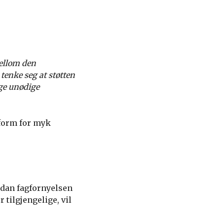
mellom den
tenke seg at støtten
gge unødige
 form for myk
rdan fagfornyelsen
tilgjengelige, vil