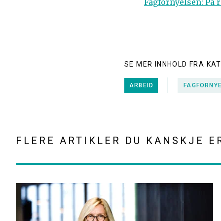
Fagfornyelsen: På r
SE MER INNHOLD FRA KA
ARBEID
FAGFORNY
FLERE ARTIKLER DU KANSKJE E