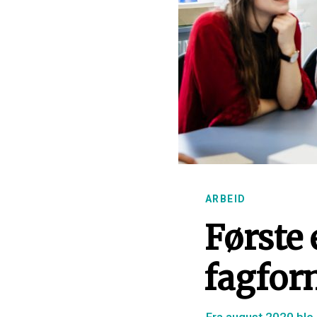
ARBEID
Første
fagforn