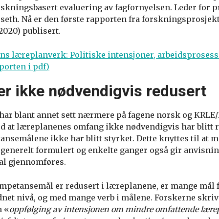
skningsbasert evaluering av fagfornyelsen. Leder for pr
seth. Nå er den første rapporten fra forskningsprosjek
2020) publisert.
ns læreplanverk: Politiske intensjoner, arbeidsprosess
porten i pdf)
r ikke nødvendigvis redusert
har blant annet sett nærmere på fagene norsk og KRLE/R
 at læreplanenes omfang ikke nødvendigvis har blitt re
nsemålene ikke har blitt styrket. Dette knyttes til at 
enerelt formulert og enkelte ganger også gir anvisni
al gjennomføres.
ompetansemål er redusert i læreplanene, er mange mål f
dnet nivå, og med mange verb i målene. Forskerne skriv
m «
oppfølging av intensjonen om mindre omfattende lærepla