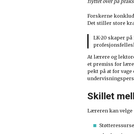
flyttet over på prak
Forskerne konklud
Det stiller store kr
LK-20 skaper på 
profesjonsfelles
At lærere og lektor
et premiss for lær
pekt på at for vag
undervisningsperso
S
killet me
Læreren kan velge 
Støtteressurse