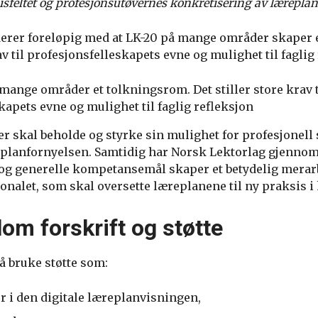
sisfeltet og profesjonsutøvernes konkretisering av læreplan
erer foreløpig med at LK-20 på mange områder skaper 
av til profesjonsfelleskapets evne og mulighet til faglig
mange områder et tolkningsrom. Det stiller store krav t
kapets evne og mulighet til faglig refleksjon
er skal beholde og styrke sin mulighet for profesjonell
eplanfornyelsen. Samtidig har Norsk Lektorlag gjenno
e og generelle kompetansemål skaper et betydelig merar
nalet, som skal oversette læreplanene til ny praksis 
llom forskrift og støtte
å bruke støtte som:
r i den digitale læreplanvisningen,