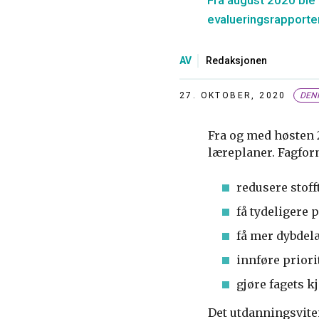
Fra august 2020 ble 
evalueringsrapporte
AV
Redaksjonen
27. OKTOBER, 2020
DEN
Fra og med høsten 
læreplaner. Fagfor
redusere stoff
få tydeligere 
få mer dybdel
innføre priori
gjøre fagets k
Det utdanningsviten