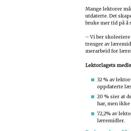
Mange lektorer må 
utdaterte. Det skap
bruke mer tid på å
– Vi ber skoleeiere
trenger av læremidl
merarbeid for lærer
Lektorlagets medle
32 % av lektor
oppdaterte lær
20 % sier at d
har, men ikke 
72,2% av lekto
læremidler.