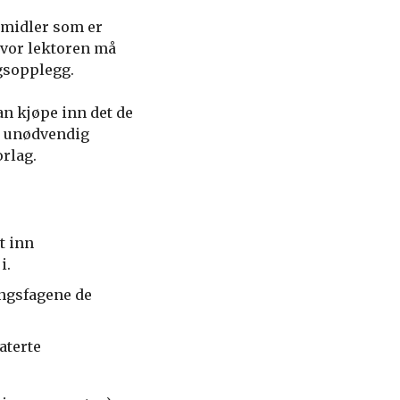
emidler som er
 hvor lektoren må
gsopplegg.
an kjøpe inn det de
ye unødvendig
orlag.
t inn
i.
ingsfagene de
aterte