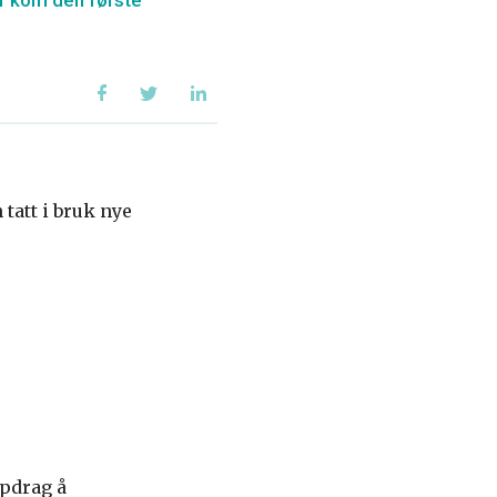
er kom den første
tatt i bruk nye
ppdrag å