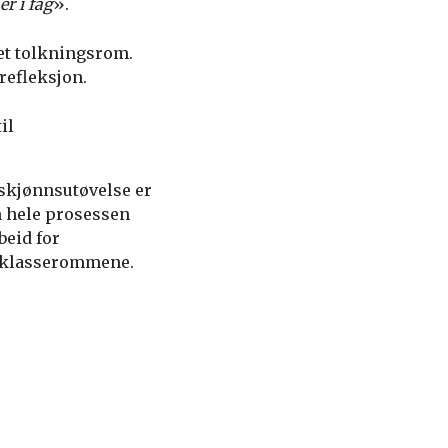
er i fag
».
et tolkningsrom.
 refleksjon.
il
 skjønnsutøvelse er
m hele prosessen
beid for
i klasserommene.