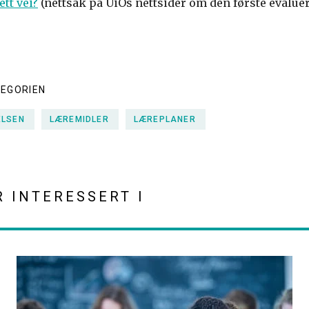
ett vei?
(nettsak på UiOs nettsider om den første evalu
TEGORIEN
ELSEN
LÆREMIDLER
LÆREPLANER
R INTERESSERT I