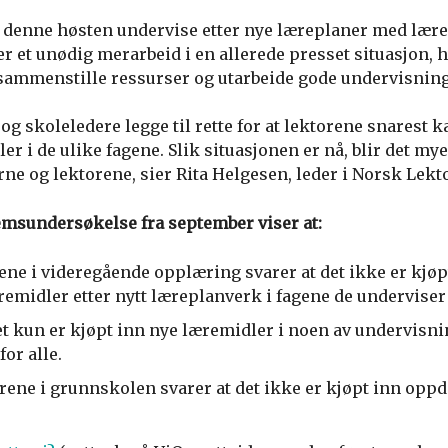
denne høsten undervise etter nye læreplaner med lær
er et unødig merarbeid i en allerede presset situasjon,
 sammenstille ressurser og utarbeide gode undervisnin
 og skoleledere legge til rette for at lektorene snarest k
er i de ulike fagene. Slik situasjonen er nå, blir det m
ne og lektorene, sier Rita Helgesen, leder i Norsk Lekt
msundersøkelse fra september viser at:
ene i videregående opplæring svarer at det ikke er kjøp
emidler etter nytt læreplanverk i fagene de underviser 
et kun er kjøpt inn nye læremidler i noen av undervisn
for alle.
rene i grunnskolen svarer at det ikke er kjøpt inn oppd