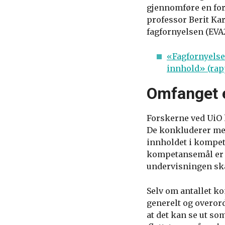
gjennomføre en for
professor Berit Kar
fagfornyelsen (EVA
«Fagfornyelse
innhold» (rap
Omfanget e
Forskerne ved UiO 
De konkluderer med
innholdet i kompeta
kompetansemål er g
undervisningen sk
Selv om antallet k
generelt og overor
at det kan se ut so