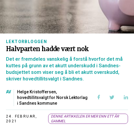
LEKTORBLOGGEN
Halvparten hadde vært nok
Det er fremdeles vanskelig å forstå hvorfor det må
kuttes på grunn av et akutt underskudd i Sandnes-
budsjettet som viser seg å bli et akutt overskudd,
skriver hovedtillitsvalgt i Sandnes.
AV
Helge Kristoffersen,
hovedtillitsvalgt for Norsk Lektorlag
i Sandnes kommune
24. FEBRUAR,
DENNE ARTIKKELEN ER MER ENN ETT ÅR
2021
GAMMEL