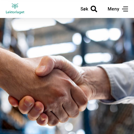
Søk
Meny