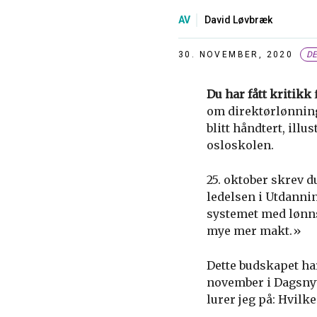
AV
David Løvbræk
30. NOVEMBER, 2020
DE
Du har fått kritikk
f
om direktørlønning
blitt håndtert, illu
osloskolen.
25. oktober skrev 
ledelsen i Utdannin
systemet med lønns
mye mer makt.»
Dette budskapet har
november i Dagsnyt
lurer jeg på: Hvilk