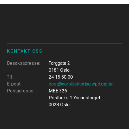
KONTAKT OSS
Besøksadresse
:
Torggata 2
0181 Oslo
Tlf
:
24 15 50 00
E-post
:
post@norsklektorlag.wpd.digital
Postadresse
:
MBE 326
Postboks 1 Youngstorget
0028 Oslo