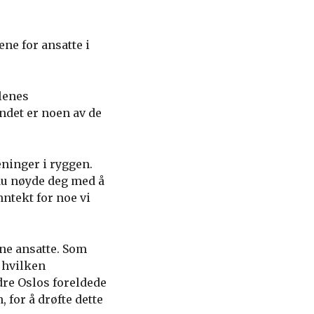
ene for ansatte i
lenes
ndet er noen av de
eninger i ryggen.
du nøyde deg med å
nntekt for noe vi
e ansatte. Som
 hvilken
dre Oslos foreldede
 for å drøfte dette