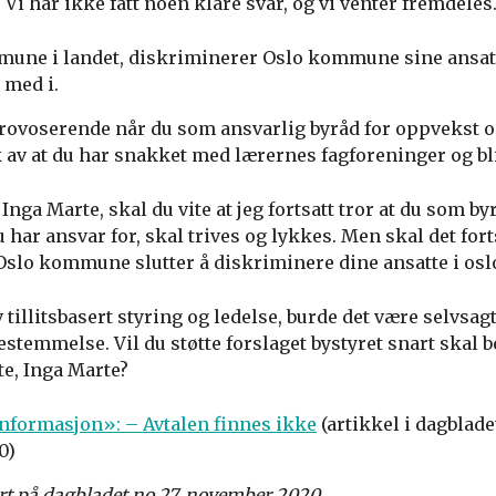
Vi har ikke fått noen klare svar, og vi venter fremdeles
une i landet, diskriminerer Oslo kommune sine ansatt
 med i.
 provoserende når du som ansvarlig byråd for oppvekst
 av at du har snakket med lærernes fagforeninger og bl
, Inga Marte, skal du vite at jeg fortsatt tror at du som b
 har ansvar for, skal trives og lykkes. Men skal det forts
 Oslo kommune slutter å diskriminere dine ansatte i osl
 tillitsbasert styring og ledelse, burde det være selvsag
dbestemmelse. Vil du støtte forslaget bystyret snart skal
te, Inga Marte?
informasjon»: – Avtalen finnes ikke
(artikkel i dagbladet
0)
ert på dagbladet.no 27. november 2020.