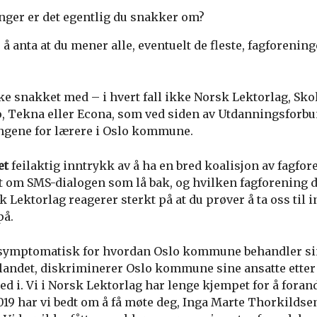
nger er det egentlig du snakker om?
å anta at du mener alle, eventuelt de fleste, fagforening
e snakket med – i hvert fall ikke Norsk Lektorlag, Sko
, Tekna eller Econa, som ved siden av Utdanningsforbu
ingene for lærere i Oslo kommune.
et
feilaktig inntrykk av å ha en bred koalisjon av fagfor
t om SMS-dialogen som lå bak, og hvilken fagforening 
k Lektorlag reagerer sterkt på at du prøver å ta oss til i
på.
ymptomatisk for hvordan Oslo kommune behandler sin
andet, diskriminerer Oslo kommune sine ansatte etter
ed i. Vi i Norsk Lektorlag har lenge kjempet for å foran
019 har vi bedt om å få møte deg, Inga Marte Thorkildsen,