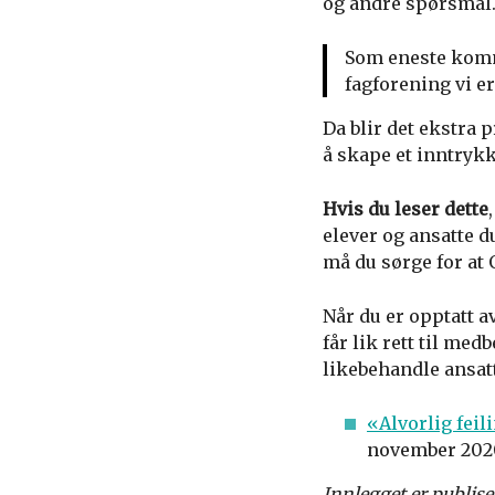
og andre spørsmål. 
Som eneste komm
fagforening vi er
Da blir det ekstra
å skape et inntrykk
Hvis du leser dette
elever og ansatte du
må du sørge for at
Når du er opptatt av
får lik rett til me
likebehandle ansat
«Alvorlig feil
november 202
Innlegget er publis