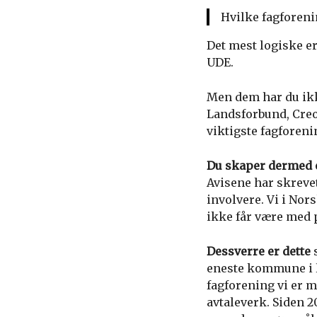
Hvilke fagforeni
Det mest logiske er 
UDE.
Men dem har du ikk
Landsforbund, Creo
viktigste fagforen
Du skaper dermed 
Avisene har skreve
involvere. Vi i Nors
ikke får være med 
Dessverre er dette
s
eneste kommune i l
fagforening vi er m
avtaleverk. Siden 2