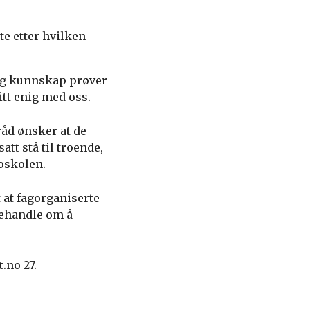
.
e etter hvilken
 og kunnskap prøver
itt enig med oss.
yråd ønsker at de
att stå til troende,
oskolen.
t at fagorganiserte
 behandle om å
.no 27.