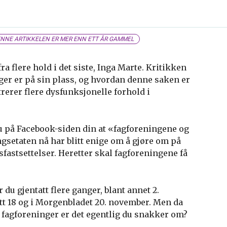
NNE ARTIKKELEN ER MER ENN ETT ÅR GAMMEL
ra flere hold i det siste, Inga Marte. Kritikken
er er på sin plass, og hvordan denne saken er
strerer flere dysfunksjonelle forhold i
du på Facebook-siden din at «fagforeningene og
gsetaten nå har blitt enige om å gjøre om på
fastsettelser. Heretter skal fagforeningene få
 du gjentatt flere ganger, blant annet 2.
t 18 og i Morgenbladet 20. november. Men da
e fagforeninger er det egentlig du snakker om?