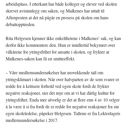
arbeidsplass. I etterkant har både kolleger og elever ved skolen
skrevet avisinnlegg om saken, og Malkenes har uttalt til
Aftenposten at det nå pågår en prosess på skolen om hans
debattopptreden.
Rita Helgesen kjenner ikke enkelthetene i Malkenes’ sak, og kan
derfor ikke kommentere den. Hun er imidlertid bekymret over
vilkårene for ytringsfrihet for ansatte i skolen, og frykter at
Malkenes-saken kan få en smitteeffekt.
– Våre medlemsundersøkelser har urovekkende tall om
ytringsklimaet i skolen. Når over halvparten av de som svarer er
redde for å kritisere forhold ved egen skole fordi de frykter
negative reaksjoner, sier det mye om at vi har dårlig kultur for
ytringsfrihet. Enda mer alvorlig er det at flere enn 4 av 10 velger
å la være å si fra fordi de er redde for negative reaksjoner fra sin
egen skoleledelse, påpeker Helgesen. Tallene er fra Lektorlagets
medlemsundersøkelse i 2017.