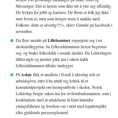
Messenger. Det er lærere som ikke tør å ytre seg offentlig.
De frykter for jobb og karriere. De fleste er folk jeg ikke
aner hvem er, men som trenger noen å snakke med.
Folkens: dette er alvorlig!!!!», skrev Grønlie på facebook i
november.
Lillehammer
Da flere ansatte på
engasjerte seg i en
skolenedleggelse, ba fylkesrådmannen lærere begrense
seg, og bruke folkeskikk i sosiale medier. Da Lektorlagets
tillitsvalgte og jurister gikk inn i saken trakk
fylkesrådmannen tilbake innlegget.
Askøy
På
fikk et medlem i Norsk Lektorlag refs av
arbeidsgiver, etter å ha uttalt seg kritisk til et
konsulentprosjekt om læringsutbytte i skolen. Norsk
Lektorlag bragte saken inn for sivilombudsmannen, som i
konkluderte med at uttalelsene lå klart innenfor
ytringsfriheten og hverken var i strid med lojalitetsplikt
eller gjeldende pressereglement.