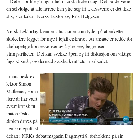
– Det er for lite ytringsfrihet i norsk skole i dag. Det burde være
en selvfølge at alle lærere kan ytre seg fritt, dessverre er det ikke
slik, sier leder i Norsk Lektorlag, Rita Helgesen
Norsk Lektorlag kjenner situasjoner som tyder på at enkelte
skoleeiere legger for mye i lojalitetskravet. At ansatte er redde for
ubehagelige konsekvenser av å ytre seg, begrenser
ytringsfriheten. Det kan svekke åpen og fri diskusjon om viktige
fagspørsmål, og dermed svekke kvaliteten i arbeidet.
I mars beskrev
lektor Simon
Malkenes, som i
flere år har vært
svært kritisk til
måten Oslo-
skolen drives på,
i en skolepolitisk
debatt i NRKs debattmagasin Dagsnytt18, forholdene på sin