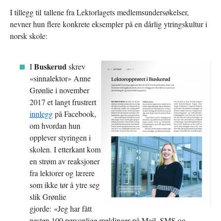
I tillegg til tallene fra Lektorlagets medlemsundersøkelser,
nevner hun flere konkrete eksempler på en dårlig ytringskultur i
norsk skole:
Buskerud
I
skrev
«sinnalektor» Anne
Grønlie i november
2017 et langt frustrert
innlegg
på Facebook,
om hvordan hun
opplever styringen i
skolen. I etterkant kom
en strøm av reaksjoner
fra lektorer og lærere
som ikke tør å ytre seg
slik Grønlie
gjorde: «Jeg har fått
nesten 100 personlige meldinger på Mail, SMS og