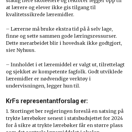
stadig flere skoleeiere og rektorer legger opp til
at lærere og elever ikke gis tilgang til
kvalitetssikrede læremidler.
– Lærerne må bruke ekstra tid på å selv lage,
finne og sette sammen gode læringsressurser.
Dette merarbeidet blir i hovedsak ikke godtgjort,
sier Nyhuus.
– Innholdet i et læremiddel er valgt ut, tilrettelagt
og sjekket av kompetente fagfolk. Godt utviklede
læremidler er nødvendige verktøy i
undervisningen, legger hun til.
KrFs representantforslag er:
1. Stortinget ber regjeringen foreslå en satsing på
trykte lærebøker senest i statsbudsjettet for 2024
for å sikre at trykte lærebøker får en større plass