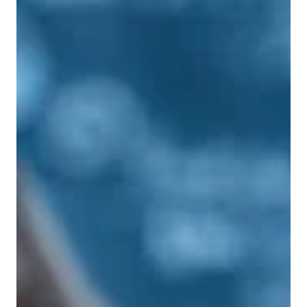
×
Dette nettstedet bruker
informasjonskapsler
Vi bruker informasjonskapsler for å tilpasse
innhold, annonser og analysere trafikken
vår. Vi deler også informasjon om din bruk
av nettstedet vårt med våre annonserings-
og analysepartnere som kan kombinere den
med annen informasjon du har gitt dem
eller som de har samlet inn fra din bruk av
tjenestene deres.
Personvernerklæring
GODTA ALLE
AVVIS ALLE
VIS DETALJER
STRENGT NØDVENDIG