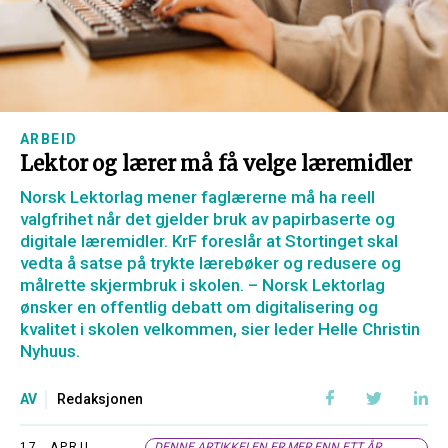
ARBEID
Lektor og lærer må få velge læremidler
Norsk Lektorlag mener faglærerne må ha reell
valgfrihet når det gjelder bruk av papirbaserte og
digitale læremidler. KrF foreslår at Stortinget skal
vedta å satse på trykte lærebøker og redusere og
målrette skjermbruk i skolen. – Norsk Lektorlag
ønsker en offentlig debatt om digitalisering og
kvalitet i skolen velkommen, sier leder Helle Christin
Nyhuus.
AV
Redaksjonen
17. APRIL,
DENNE ARTIKKELEN ER MER ENN ETT ÅR