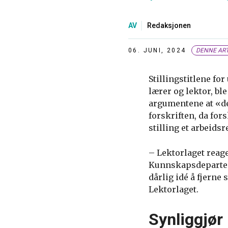
AV
Redaksjonen
06. JUNI, 2024
DENNE ART
Stillingstitlene fo
lærer og lektor, bl
argumentene at «det
forskriften, da for
stilling et arbeids
– Lektorlaget reager
Kunnskapsdepartem
dårlig idé å fjerne
Lektorlaget.
Synliggjø