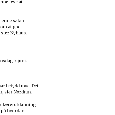
nne lese at
i denne saken.
 om at godt
, sier Nyhuus.
sdag 5. juni.
 har betydd mye. Det
, sier Nordtun.
er lærerutdanning
d på hvordan