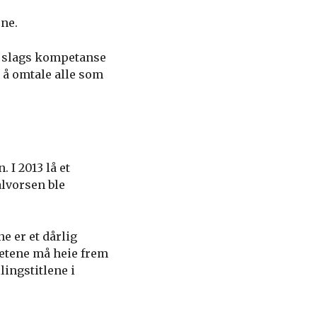
ene.
a slags kompetanse
g å omtale alle som
. I 2013 lå et
lvorsen ble
e er et dårlig
hetene må heie frem
lingstitlene i