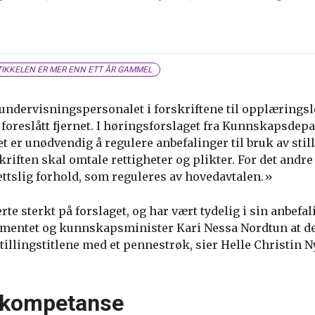
IKKELEN ER MER ENN ETT ÅR GAMMEL
r undervisningspersonalet i forskriftene til opplæringsl
e foreslått fjernet. I høringsforslaget fra Kunnskapsdep
 er unødvendig å regulere anbefalinger til bruk av stilli
skriften skal omtale rettigheter og plikter. For det andre
rettslig forhold, som reguleres av hovedavtalen.»
te sterkt på forslaget, og har vært tydelig i sin anbefali
entet og kunnskapsminister Kari Nessa Nordtun at det
 stillingstitlene med et pennestrøk, sier Helle Christin N
r kompetanse