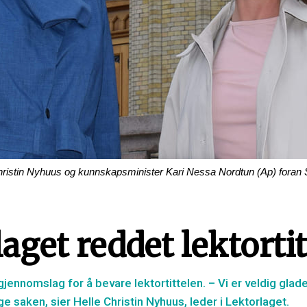
Christin Nyhuus og kunnskapsminister Kari Nessa Nordtun (Ap) foran St
aget reddet lektorti
gjennomslag for å bevare lektortittelen. – Vi er veldig glade f
tige saken, sier Helle Christin Nyhuus, leder i Lektorlaget.