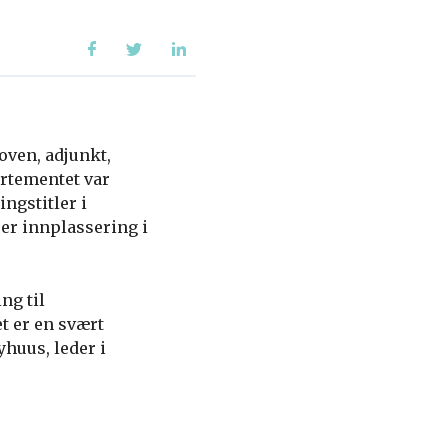
oven, adjunkt,
artementet var
ngstitler i
 er innplassering i
ng til
 er en svært
yhuus, leder i