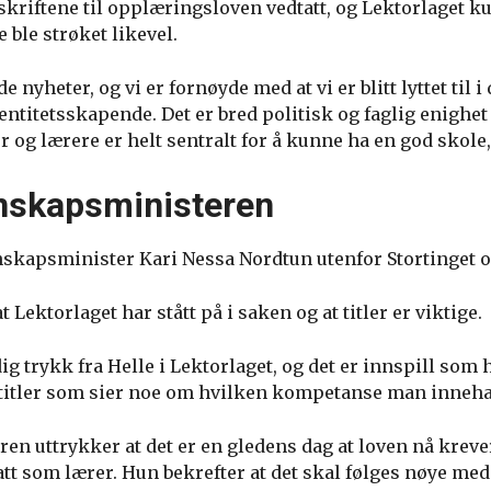
kriftene til opplæringsloven vedtatt, og Lektorlaget ku
e ble strøket likevel.
e nyheter, og vi er fornøyde med at vi er blitt lyttet til 
dentitetsskapende. Det er bred politisk og faglig enighet
er og lærere er helt sentralt for å kunne ha en god skole
nskapsministeren
kapsminister Kari Nessa Nordtun utenfor Stortinget on
 Lektorlaget har stått på i saken og at titler er viktige.
dig trykk fra Helle i Lektorlaget, og det er innspill som
 titler som sier noe om hvilken kompetanse man innehar
n uttrykker at det er en gledens dag at loven nå krev
att som lærer. Hun bekrefter at det skal følges nøye me