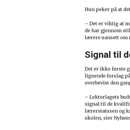
Hun peker på at det 
– Det er viktig at
de har gjennom stil
lærere uansett om m
Signal til 
Det er ikke første ga
lignende forslag p
overbevist den gang
– Lektorlagets buds
signal til de kvali
lærerstatusen og kra
skolen, sier Nyhuu