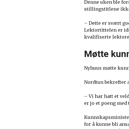
Denne uken ble fors
stillingstitlene ikk
– Dette er svært god
Lektortittelen er i
kvalifiserte lektor
Møtte kun
Nyhuus møtte kunns
Nordtun bekrefter at
– Vi har hatt et vel
er jo et poeng med
Kunnskapsministere
for å kunne bli ans