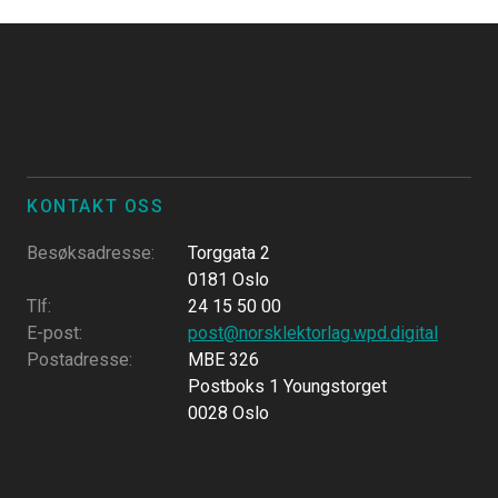
KONTAKT OSS
Besøksadresse
:
Torggata 2
0181 Oslo
Tlf
:
24 15 50 00
E-post
:
post@norsklektorlag.wpd.digital
Postadresse
:
MBE 326
Postboks 1 Youngstorget
0028 Oslo