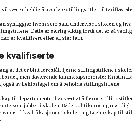
vil være uheldig å overlate stillingstitler til tariffavtal
 man synliggjør hvem som skal undervise i skolen og hv
lingstitlene. Dette er særlig viktig fordi det er så vanli
an er kvalifisert eller ei, sier hun.
de kvalifiserte
ng at det er blitt foreslått fjerne stillingstitlene i skolen
å bordet, men daværende kunnskapsminister Kristin Ha
 også av Lektorlaget om å beholde stillingstitlene.
kap til departementet har vært at å fjerne stillingstitlen
fiserte som jobber i skolen. Både politikerne og myndig
vene til kvalifikasjoner i skolen, og ta eierskap til stil
s.