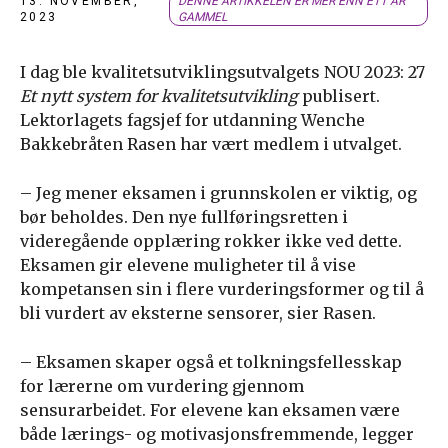
13. NOVEMBER,
DENNE ARTIKKELEN ER MER ENN ETT ÅR
2023
GAMMEL
I dag ble kvalitetsutviklingsutvalgets NOU 2023: 27
Et nytt system for kvalitetsutvikling
publisert.
Lektorlagets fagsjef for utdanning Wenche
Bakkebråten Rasen har vært medlem i utvalget.
– Jeg mener eksamen i grunnskolen er viktig, og
bør beholdes. Den nye fullføringsretten i
videregående opplæring rokker ikke ved dette.
Eksamen gir elevene muligheter til å vise
kompetansen sin i flere vurderingsformer og til å
bli vurdert av eksterne sensorer, sier Rasen.
– Eksamen skaper også et tolkningsfellesskap
for lærerne om vurdering gjennom
sensurarbeidet. For elevene kan eksamen være
både lærings- og motivasjonsfremmende, legger