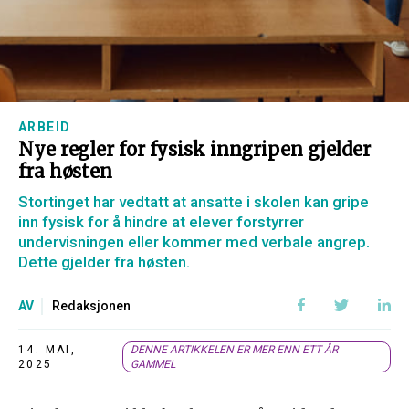
ARBEID
Nye regler for fysisk inngripen gjelder
fra høsten
Stortinget har vedtatt at ansatte i skolen kan gripe
inn fysisk for å hindre at elever forstyrrer
undervisningen eller kommer med verbale angrep.
Dette gjelder fra høsten.
AV
Redaksjonen
14. MAI,
DENNE ARTIKKELEN ER MER ENN ETT ÅR
2025
GAMMEL