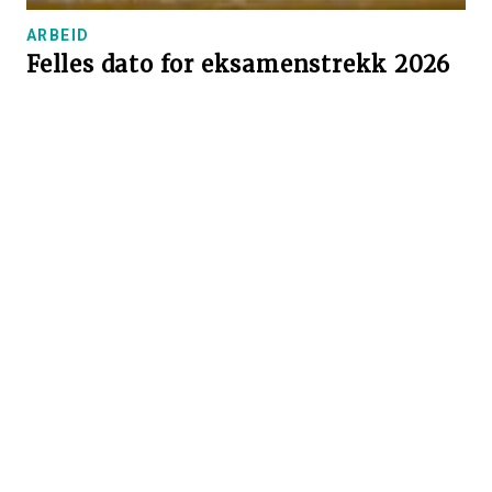
ARBEID
Felles dato for eksamenstrekk 2026
Utdanningsdirektoratet har besluttet at
offentliggjøringen av eksamenstrekk for muntlig og
skriftlig eksamen til våren er samme dato, 28. april
2026.