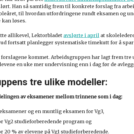
lørt. Han så samtidig frem til konkrete forslag fra arb
oleåret, til hvordan utfordringene rundt eksamen og un
 kan løses.
te allikevel, Lektorbladet
avslørte i april
at skoleledere
ud fortsatt planlegger systematiske timekutt for å spar
 forslagene kommet. Arbeidsgruppen har lagt frem tre 
 elevene en uke mer undervisning enn i dag før de avleg
ppens tre ulike modeller:
delingen av eksamener mellom trinnene som i dag:
e eksamener og en muntlig eksamen for Vg3,
r Vg2 studieforberedende program og
r 20 % av elevene på Vg1 studieforberedende.