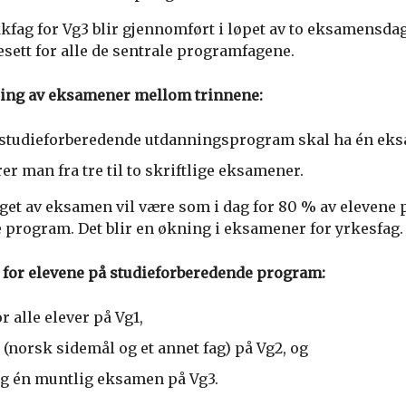
kfag for Vg3 blir gjennomført i løpet av to eksamensda
sett for alle de sentrale programfagene.
eling av eksamener mellom trinnene:
å studieforberedende utdanningsprogram skal ha én eks
er man fra tre til to skriftlige eksamener.
et av eksamen vil være som i dag for 80 % av elevene 
 program. Det blir en økning i eksamener for yrkesfag.
for elevene på studieforberedende
program:
 alle elever på Vg1,
(norsk sidemål og et annet fag) på Vg2, og
 og én muntlig eksamen på Vg3.