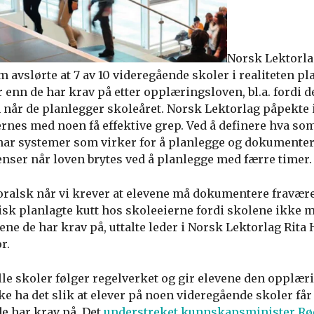
Norsk Lektorl
avslørte at 7 av 10 videregående skoler i realiteten pl
 enn de har krav på etter opplæringsloven, bl.a. fordi d
år de planlegger skoleåret. Norsk Lektorlag påpekte i 
rnes med noen få effektive grep. Ved å definere hva so
 har systemer som virker for å planlegge og dokumentere
enser når loven brytes ved å planlegge med færre timer.
ralsk når vi krever at elevene må dokumentere fraværet
sk planlagte kutt hos skoleeierne fordi skolene ikke 
mene de har krav på, uttalte leder i Norsk Lektorlag Rita
r.
alle skoler følger regelverket og gir elevene den opplær
kke ha det slik at elever på noen videregående skoler få
e har krav på. Det
understreket kunnskapsminister Rø