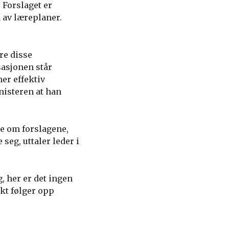
 Forslaget er
 av læreplaner.
re disse
asjonen står
er effektiv
nisteren at han
ge om forslagene,
eg, uttaler leder i
, her er det ingen
kt følger opp