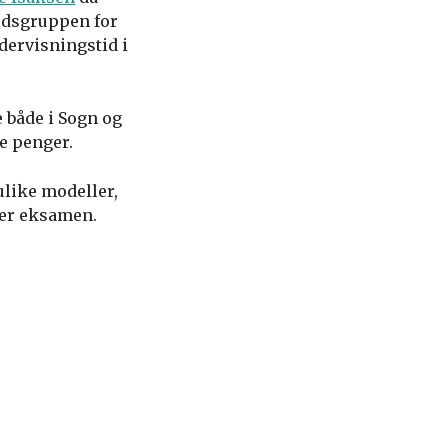
eidsgruppen for
dervisningstid i
 både i Sogn og
e penger.
ulike modeller,
ger eksamen.