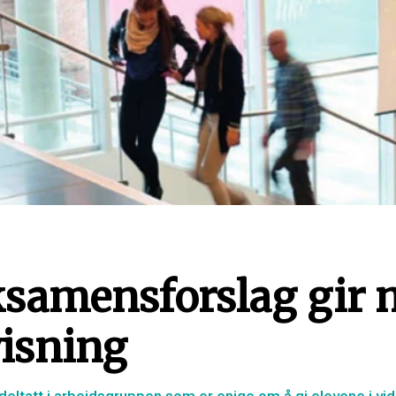
ksamensforslag gir 
isning