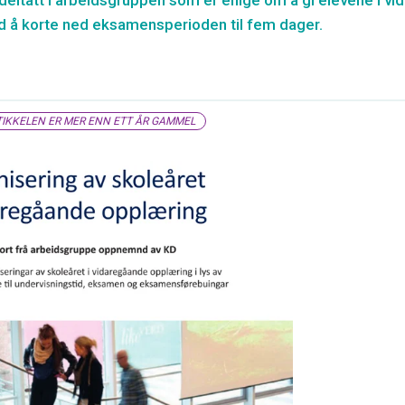
deltatt i arbeidsgruppen som er enige om å gi elevene i v
d å korte ned eksamensperioden til fem dager.
IKKELEN ER MER ENN ETT ÅR GAMMEL