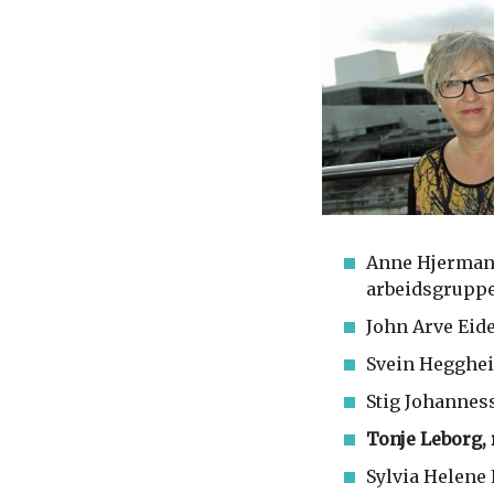
Anne Hjermann
arbeidsgrupp
John Arve Eid
Svein Hegghei
Stig Johannes
Tonje Leborg, 
Sylvia Helene 