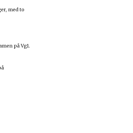
ger, med to
amen på Vg1.
på