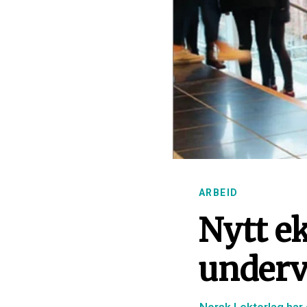
ARBEID
Nytt e
underv