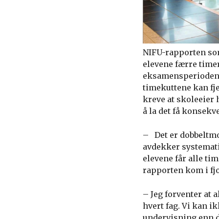
NIFU-rapporten som 
elevene færre timer
eksamensperioden n
timekuttene kan fje
kreve at skoleeier
å la det få konsekv
– Det er dobbeltmo
avdekker systemati
elevene får alle ti
rapporten kom i fjo
– Jeg forventer at 
hvert fag. Vi kan i
undervisning enn d