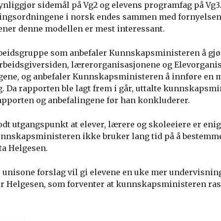
synliggjør sidemål på Vg2 og elevens programfag på Vg3.
ringsordningene i norsk endes sammen med fornyelsen
ner denne modellen er mest interessant.
rbeidsgruppe som anbefaler Kunnskapsministeren å gjø
rbeidsgiversiden, lærerorganisasjonene og Elevorganis
ne, og anbefaler Kunnskapsministeren å innføre en m
 Da rapporten ble lagt frem i går, uttalte kunnskapsmi
 rapporten og anbefalingene før han konkluderer.
odt utgangspunkt at elever, lærere og skoleeiere er eni
unnskapsministeren ikke bruker lang tid på å bestemme s
ta Helgesen.
unisone forslag vil gi elevene en uke mer undervisning
tter Helgesen, som forventer at kunnskapsministeren ras