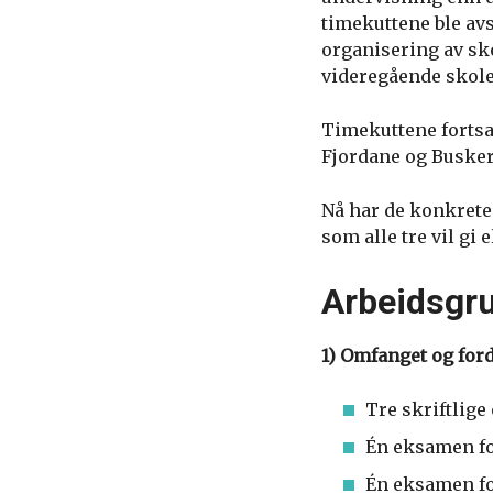
timekuttene ble avs
organisering av sk
videregående skole
Timekuttene fortsat
Fjordane og Busker
Nå har de konkrete
som alle tre vil gi
Arbeidsgru
1) Omfanget og for
Tre skriftlig
Én eksamen fo
Én eksamen fo