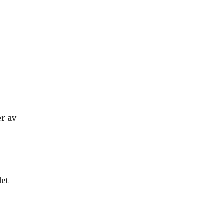
r av
det