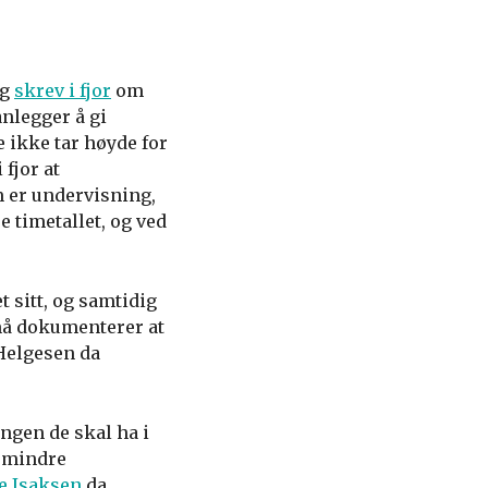
ag
skrev i fjor
om
anlegger å gi
e ikke tar høyde for
fjor at
m er undervisning,
 timetallet, og ved
 sitt, og samtidig
må dokumenterer at
 Helgesen da
ingen de skal ha i
r mindre
e Isaksen
da