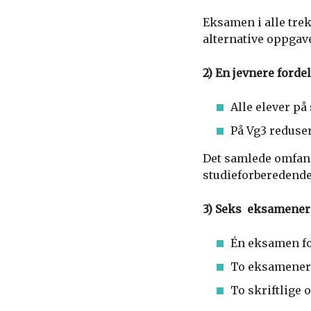
Eksamen i alle trek
alternative oppgave
2) En jevnere ford
Alle elever p
På Vg3 reduser
Det samlede omfang
studieforberedende
3) Seks eksamener 
Én eksamen for
To eksamener 
To skriftlige