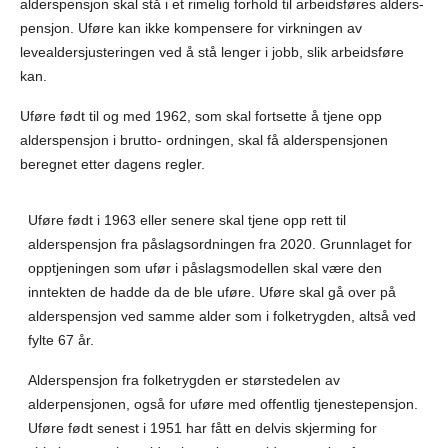
alderspensjon skal stå i et rimelig forhold til arbeidsføres alders-
pensjon. Uføre kan ikke kompensere for virkningen av
levealdersjusteringen ved å stå lenger i jobb, slik arbeidsføre
kan.
Uføre født til og med 1962, som skal fortsette å tjene opp
alderspensjon i brutto- ordningen, skal få alderspensjonen
beregnet etter dagens regler.
Uføre født i 1963 eller senere skal tjene opp rett til
alderspensjon fra påslagsordningen fra 2020. Grunnlaget for
opptjeningen som ufør i påslagsmodellen skal være den
inntekten de hadde da de ble uføre. Uføre skal gå over på
alderspensjon ved samme alder som i folketrygden, altså ved
fylte 67 år.
Alderspensjon fra folketrygden er størstedelen av
alderpensjonen, også for uføre med offentlig tjenestepensjon.
Uføre født senest i 1951 har fått en delvis skjerming for