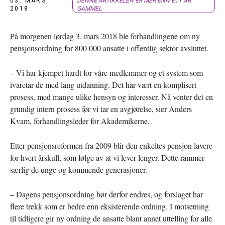
03. MARS,
DENNE ARTIKKELEN ER MER ENN ETT ÅR
2018
GAMMEL
På morgenen lørdag 3. mars 2018 ble forhandlingene om ny
pensjonsordning for 800 000 ansatte i offentlig sektor avsluttet.
– Vi har kjempet hardt for våre medlemmer og et system som
ivaretar de med lang utdanning. Det har vært en komplisert
prosess, med mange ulike hensyn og interesser. Nå venter det en
grundig intern prosess før vi tar en avgjørelse, sier Anders
Kvam, forhandlingsleder for Akademikerne.
Etter pensjonsreformen fra 2009 blir den enkeltes pensjon lavere
for hvert årskull, som følge av at vi lever lenger. Dette rammer
særlig de unge og kommende generasjoner.
– Dagens pensjonsordning bør derfor endres, og forslaget har
flere trekk som er bedre enn eksisterende ordning. I motsetning
til tidligere gir ny ordning de ansatte blant annet uttelling for alle