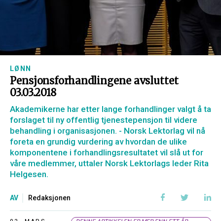
LØNN
Pensjonsforhandlingene avsluttet
03.03.2018
Akademikerne har etter lange forhandlinger valgt å ta
forslaget til ny offentlig tjenestepensjon til videre
behandling i organisasjonen. - Norsk Lektorlag vil nå
foreta en grundig vurdering av hvordan de ulike
komponentene i forhandlingsresultatet vil slå ut for
våre medlemmer, uttaler Norsk Lektorlags leder Rita
Helgesen.
AV
Redaksjonen