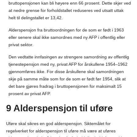
bruttopensjonen kan bli høyere enn 66 prosent. Dette skjer ved
at nedre grense for forholdstallet reduseres ved utsatt uttak
helt til delingstallet er 13,42.
Alderspensjon fra bruttoordningen for de som er født i 1963
eller senere skal ikke samordnes med ny AFP i offentlig eller
privat sektor.
Den vedtatte innfasingen av strengere samordning av offentlig
tjenestepensjon med ny, privat AFP for årskullene 1954–1962
gjennomføres ikke. For disse årskullene skal samordningen
skje på samme måte som for de som er født før 1954, slik at
det bare gjøres fradrag i bruttopensjonen for maksimalt 15
prosent av privat AFP.
9 Alderspensjon til uføre
Uføre skal sikres en god alderspensjon. Siktemålet for
regelverket for alderspensjon til uføre må være at uføres