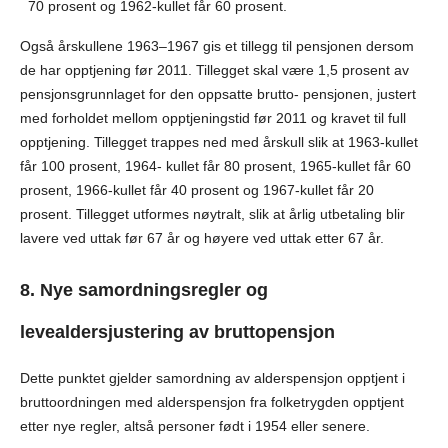
70 prosent og 1962-kullet får 60 prosent.
Også årskullene 1963–1967 gis et tillegg til pensjonen dersom
de har opptjening før 2011. Tillegget skal være 1,5 prosent av
pensjonsgrunnlaget for den oppsatte brutto- pensjonen, justert
med forholdet mellom opptjeningstid før 2011 og kravet til full
opptjening. Tillegget trappes ned med årskull slik at 1963-kullet
får 100 prosent, 1964- kullet får 80 prosent, 1965-kullet får 60
prosent, 1966-kullet får 40 prosent og 1967-kullet får 20
prosent. Tillegget utformes nøytralt, slik at årlig utbetaling blir
lavere ved uttak før 67 år og høyere ved uttak etter 67 år.
8.
Nye samordningsregler og
levealdersjustering av bruttopensjon
Dette punktet gjelder samordning av alderspensjon opptjent i
bruttoordningen med alderspensjon fra folketrygden opptjent
etter nye regler, altså personer født i 1954 eller
senere.