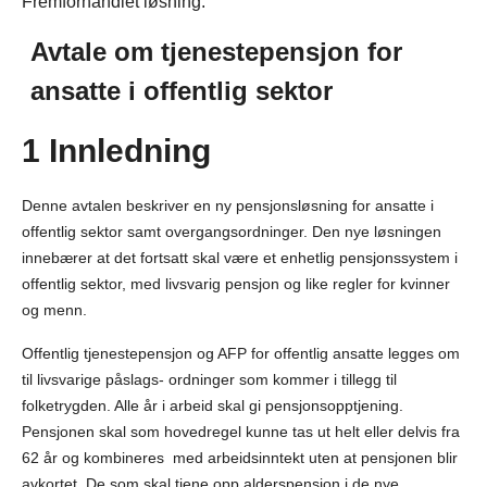
Fremforhandlet løsning.
Avtale
om
tjenestepensjon
for
ansatte i offentlig sektor
1 Innledning
Denne avtalen beskriver en ny pensjonsløsning for ansatte i
offentlig sektor samt overgangsordninger. Den nye løsningen
innebærer at det fortsatt skal være et enhetlig pensjonssystem i
offentlig sektor, med livsvarig pensjon og like regler for kvinner
og menn.
Offentlig tjenestepensjon og AFP for offentlig ansatte legges om
til livsvarige påslags- ordninger som kommer i tillegg til
folketrygden. Alle år i arbeid skal gi pensjonsopptjening.
Pensjonen skal som hovedregel kunne tas ut helt eller delvis fra
62 år og kombineres med arbeidsinntekt uten at pensjonen blir
avkortet. De som skal tjene opp alderspensjon i de nye