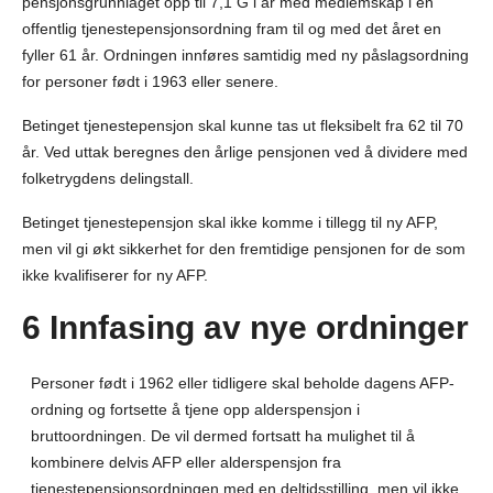
pensjonsgrunnlaget opp til 7,1 G i år med medlemskap i en
offentlig tjenestepensjonsordning fram til og med det året en
fyller 61 år. Ordningen innføres samtidig med ny påslagsordning
for personer født i 1963 eller senere.
Betinget tjenestepensjon skal kunne tas ut fleksibelt fra 62 til 70
år. Ved uttak beregnes den årlige pensjonen ved å dividere med
folketrygdens delingstall.
Betinget tjenestepensjon skal ikke komme i tillegg til ny AFP,
men vil gi økt sikkerhet for den fremtidige pensjonen for de som
ikke kvalifiserer for ny AFP.
6 Innfasing av nye ordninger
Personer født i 1962 eller tidligere skal beholde dagens AFP-
ordning og fortsette å tjene opp alderspensjon i
bruttoordningen. De vil dermed fortsatt ha mulighet til å
kombinere delvis AFP eller alderspensjon fra
tjenestepensjonsordningen med en deltidsstilling, men vil ikke