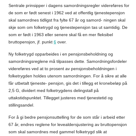
Sentrale prinsipper i dagens samordningsregler videreføres for
de som er født senest i 1962 ved at offentlig tjenestepensjon
skal samordnes tidligst fra fylte 67 år og samord- ningen skal
skje som om folketrygd og tjenestepensjon tas ut samtidig. De
som er født i 1963 eller senere skal få en mer fleksibel
bruttopensjon, jf. punkt
6
over.
Ny folketrygd opparbeides i en pensjonsbeholdning og
samordningsreglene må tilpasses dette. Samordningsfordeler
videreføres ved at to prosent av pensjonsbeholdningen i
folketrygden holdes utenom samordningen. For å sikre at alle
får utbetalt tjeneste- pensjon, gis det i tillegg et kronebeløp på
2,5 G, dividert med folketrygdens delingstall på
uttakstidspunktet. Tillegget justeres med tjenestetid og
stillingsandel.
For å gi bedre pensjonsuttelling for de som står i arbeid etter
67 år, endres reglene for levealdersjustering av bruttopensjon
som skal samordnes med gammel folketrygd slik at