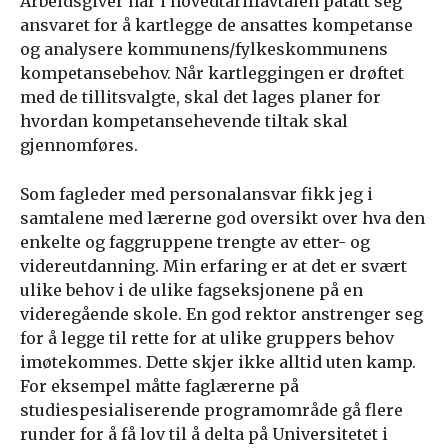
Arbeidsgiver har i hovedtariffavtalen påtatt seg
ansvaret for å kartlegge de ansattes kompetanse
og analysere kommunens/fylkeskommunens
kompetansebehov. Når kartleggingen er drøftet
med de tillitsvalgte, skal det lages planer for
hvordan kompetansehevende tiltak skal
gjennomføres.
Som fagleder med personalansvar fikk jeg i
samtalene med lærerne god oversikt over hva den
enkelte og faggruppene trengte av etter- og
videreutdanning. Min erfaring er at det er svært
ulike behov i de ulike fagseksjonene på en
videregående skole. En god rektor anstrenger seg
for å legge til rette for at ulike gruppers behov
imøtekommes. Dette skjer ikke alltid uten kamp.
For eksempel måtte faglærerne på
studiespesialiserende programområde gå flere
runder for å få lov til å delta på Universitetet i