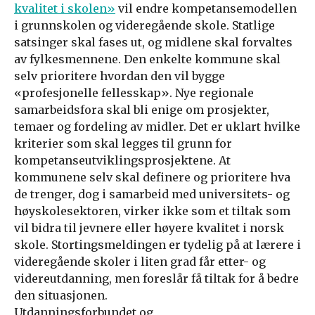
kvalitet i skolen»
vil endre kompetansemodellen
i grunnskolen og videregående skole. Statlige
satsinger skal fases ut, og midlene skal forvaltes
av fylkesmennene. Den enkelte kommune skal
selv prioritere hvordan den vil bygge
«profesjonelle fellesskap». Nye regionale
samarbeidsfora skal bli enige om prosjekter,
temaer og fordeling av midler. Det er uklart hvilke
kriterier som skal legges til grunn for
kompetanseutviklingsprosjektene. At
kommunene selv skal definere og prioritere hva
de trenger, dog i samarbeid med universitets- og
høyskolesektoren, virker ikke som et tiltak som
vil bidra til jevnere eller høyere kvalitet i norsk
skole. Stortingsmeldingen er tydelig på at lærere i
videregående skoler i liten grad får etter- og
videreutdanning, men foreslår få tiltak for å bedre
den situasjonen.
Utdanningsforbundet og