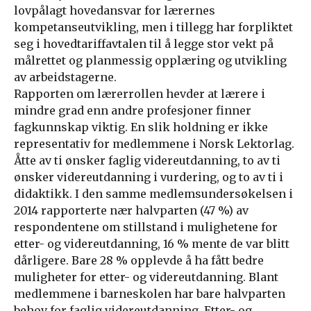
lovpålagt hovedansvar for lærernes
kompetanseutvikling, men i tillegg har forpliktet
seg i hovedtariffavtalen til å legge stor vekt på
målrettet og planmessig opplæring og utvikling
av arbeidstagerne.
Rapporten om lærerrollen hevder at lærere i
mindre grad enn andre profesjoner finner
fagkunnskap viktig. En slik holdning er ikke
representativ for medlemmene i Norsk Lektorlag.
Åtte av ti ønsker faglig videreutdanning, to av ti
ønsker videreutdanning i vurdering, og to av ti i
didaktikk. I den samme medlemsundersøkelsen i
2014 rapporterte nær halvparten (47 %) av
respondentene om stillstand i mulighetene for
etter- og videreutdanning, 16 % mente de var blitt
dårligere. Bare 28 % opplevde å ha fått bedre
muligheter for etter- og videreutdanning. Blant
medlemmene i barneskolen har bare halvparten
behov for faglig videreutdanning. Etter- og