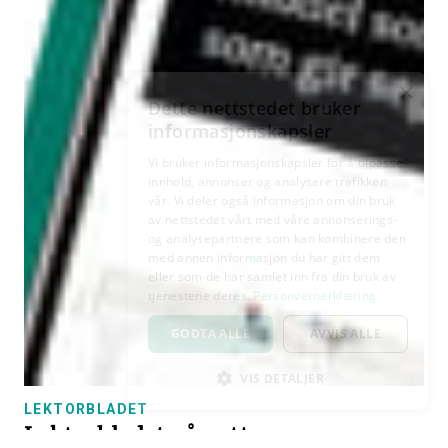
×
Dette nettstedet bruker
informasjonskapsler
Vi bruker informasjonskapsler for å tilpasse
innhold, annonser og analysere trafikken
vår. Vi deler også informasjon om din bruk
av nettstedet vårt med våre annonserings-
og analysepartnere som kan kombinere den
med annen informasjon du har gitt dem
eller som de har samlet inn fra din bruk av
tjenestene deres.
Personvernerklæring
GODTA ALLE
AVVIS ALLE
VIS DETALJER
LEKTORBLADET
STRENGT NØDVENDIG
Lektorbladet på nett