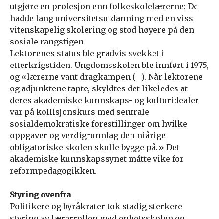
utgjøre en profesjon enn folkeskolelærerne: De
hadde lang universitetsutdanning med en viss
vitenskapelig skolering og stod høyere på den
sosiale rangstigen.
Lektorenes status ble gradvis svekket i
etterkrigstiden. Ungdomsskolen ble innført i 1975,
og «lærerne vant dragkampen (—). Når lektorene
og adjunktene tapte, skyldtes det likeledes at
deres akademiske kunnskaps- og kulturidealer
var på kollisjonskurs med sentrale
sosialdemokratiske forestillinger om hvilke
oppgaver og verdigrunnlag den niårige
obligatoriske skolen skulle bygge på.» Det
akademiske kunnskapssynet måtte vike for
reformpedagogikken.
Styring ovenfra
Politikere og byråkrater tok stadig sterkere
styring av lærerrollen med enhetsskolen og