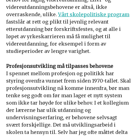
videreutdanningsbehovene er altså, ikke
overraskende, ulike.
Vårt skolepolitiske program
fastslår at rett og plikt til jevnlig relevant
etterutdanning bør forskriftsfestes, og at alle i
løpet av yrkeskarrieren må få mulighet til
videreutdanning, for eksempel i form av
studieperioder av lengre varighet.
Profesjonsutvikling må tilpasses behovene
I spennet mellom profesjon og politikk har
styring ovenfra vunnet frem siden 1970-tallet. Skal
profesjonsutvikling nå komme innenfra, bør man
tenke seg godt om før man lager et nytt system
som ikke tar høyde for ulike behov. I et kollegium
der lærerne har ulik utdanning og
undervisningserfaring, er behovene selvsagt
svært forskjellige. Det må utviklingsarbeid i
skolen ta hensyn til. Selv har jeg ofte måttet delta