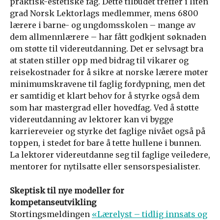
praktisk-estetiske fag. Dette tilbudet treffer i liten
grad Norsk Lektorlags medlemmer, mens 6800
lærere i barne- og ungdomsskolen – mange av
dem allmennlærere – har fått godkjent søknaden
om støtte til videreutdanning. Det er selvsagt bra
at staten stiller opp med bidrag til vikarer og
reisekostnader for å sikre at norske lærere møter
minimumskravene til faglig fordypning, men det
er samtidig et klart behov for å styrke også dem
som har mastergrad eller hovedfag. Ved å støtte
videreutdanning av lektorer kan vi bygge
karriereveier og styrke det faglige nivået også på
toppen, i stedet for bare å tette hullene i bunnen.
La lektorer videreutdanne seg til faglige veiledere,
mentorer for nytilsatte eller sensorspesialister.
Skeptisk til nye modeller for
kompetanseutvikling
Stortingsmeldingen
«Lærelyst – tidlig innsats og