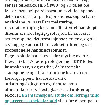
senere fellesskolen. På 1980- og 90-tallet ble
lektorenes faglige rådssystem avviklet, og med
det strukturer for profesjonsfellesskap på tvers
av skolene. 2000-tallets målstyring,
resultatstyring og krav om effektivitet har skapt
dilemmaer: Det faglig-profesjonelle ansvaret
settes opp mot det prestasjonsorienterte, og økt
styring og kontroll har svekket tilliten og det
profesjonelle handlingsrommet.
Dagens skole har til tross for styring ovenfra
likevel ikke EN lærerprofesjon med ETT felles
kunnskapssyn og verdier, de historiske
tradisjonene og ulike kulturene lever videre.
Lærergruppene har fortsatt ulik
utdanningsbakgrunn og identitet som
allmennlærere, yrkesfaglærere, adjunkter og
lektorer.
En internasjonal studie om læringsmiljø
og lærernes arbeidsforhold
viser for eksempel at