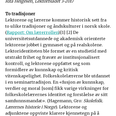
Rita Helgesen, Lektorbladet 3-2017
To tradisjoner
Lektorene og lærerne kommer historisk sett fra
to ulike tradisjoner og åndskulturer i norsk skole.
(
Rapport: Om lærerrollen
)[1] [2] De
universitetsutdannede og akademisk orienterte
lektorene jobbet i gymnaset og på realskolene.
Lektoridentiteten ble formet av en studietid med
utstrakt frihet og fravær av institusjonalisert
kontroll, og lektorene oppfattet seg som
formidlere av kunnskap og kritisk
vitenskapelighet. Folkeskolelærerne ble utdannet
i en seminartradisjon. En «fusjon av kunnskap,
verdier og moral [som] fikk varige virkninger for
folkeskolelærernes identitet og forståelse av sitt
samfunnsmandat». (Hagemann, Gro:
Skolefolk.
Lærernes historie i Norge
). Lektorene og
adjunktene oppviste klarere kjennetegn på å