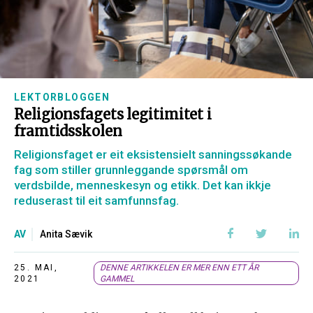
LEKTORBLOGGEN
Religionsfagets legitimitet i
framtidsskolen
Religionsfaget er eit eksistensielt sanningssøkande
fag som stiller grunnleggande spørsmål om
verdsbilde, menneskesyn og etikk. Det kan ikkje
reduserast til eit samfunnsfag.
AV
Anita Sævik
25. MAI,
DENNE ARTIKKELEN ER MER ENN ETT ÅR
2021
GAMMEL