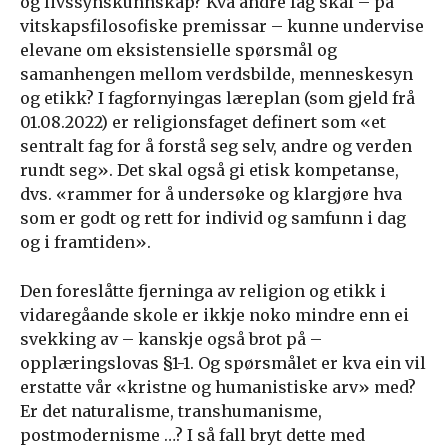
og livssynskunnskap? Kva andre fag skal – på
vitskapsfilosofiske premissar – kunne undervise
elevane om eksistensielle spørsmål og
samanhengen mellom verdsbilde, menneskesyn
og etikk? I fagfornyingas læreplan (som gjeld frå
01.08.2022) er religionsfaget definert som «et
sentralt fag for å forstå seg selv, andre og verden
rundt seg». Det skal også gi etisk kompetanse,
dvs. «rammer for å undersøke og klargjøre hva
som er godt og rett for individ og samfunn i dag
og i framtiden».
Den foreslåtte fjerninga av religion og etikk i
vidaregåande skole er ikkje noko mindre enn ei
svekking av – kanskje også brot på –
opplæringslovas §1-1. Og spørsmålet er kva ein vil
erstatte vår «kristne og humanistiske arv» med?
Er det naturalisme, transhumanisme,
postmodernisme …? I så fall bryt dette med