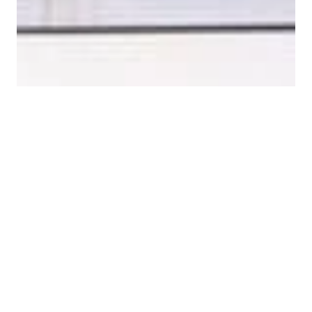
GODTA ALLE
AVVIS ALLE
VIS DETALJER
STRENGT NØDVENDIG
YTELSE
MÅLRETTING
FUNKSJONALITET
Strengt nødvendig
Ytelse
Målretting
Funksjonalitet
Strengt nødvendige informasjonskapsler
tillater kjernefunksjoner på nettstedet, som
brukerinnlogging og kontoadministrasjon.
Nettstedet kan ikke brukes riktig uten strengt
nødvendige informasjonskapsler.