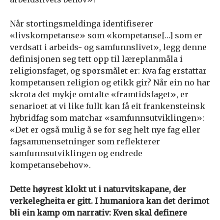
Når stortingsmeldinga identifiserer
«livskompetanse» som «kompetanse[…] som er
verdsatt i arbeids- og samfunnslivet», legg denne
definisjonen seg tett opp til læreplanmåla i
religionsfaget, og spørsmålet er: Kva fag erstattar
kompetansen religion og etikk gir? Når ein no har
skrota det mykje omtalte «framtidsfaget», er
senarioet at vi like fullt kan få eit frankensteinsk
hybridfag som matchar «samfunnsutviklingen»:
«Det er også mulig å se for seg helt nye fag eller
fagsammensetninger som reflekterer
samfunnsutviklingen og endrede
kompetansebehov».
Dette høyrest klokt ut i naturvitskapane, der
verkelegheita er gitt. I humaniora kan det derimot
bli ein kamp om narrativ: Kven skal definere