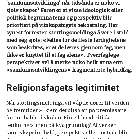
‘samfunnsutviklinga’ når tidsånda er noko vi
sjølv skaper? Faren er at visse ideologisk eller
politisk begrunna tema og perspektiv blir
prioritert på vitskapsfagets bekostning. Her
synest forresten stortingsmeldinga å vere i strid
med seg sjølv: «Felles for de fleste ferdighetene
som beskrives, er at de læres gjennom fag, men
ikke er knyttet til et fag alene». Tverrfaglege
perspektiv er vel å merke noko heilt anna enn
«samfunnsutviklingens» fragmenterte hybridfag.
Religionsfagets legitimitet
Når stortingsmeldinga vil «åpne dører til verden
og fremtiden», kjem det altså an på premissane
for innhaldet i skolen. Ein vil ha «kritisk
tenkning», men på kva grunnlag? At verken
kunnskapsinnhald, perspektiv eller metode blir