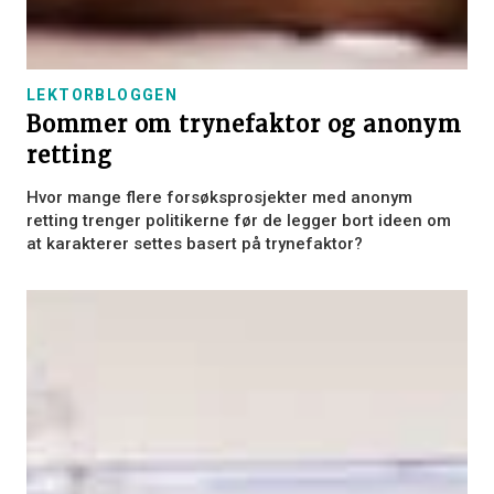
LEKTORBLOGGEN
Bommer om trynefaktor og anonym
retting
Hvor mange flere forsøksprosjekter med anonym
retting trenger politikerne før de legger bort ideen om
at karakterer settes basert på trynefaktor?
×
Dette nettstedet bruker
informasjonskapsler
Vi bruker informasjonskapsler for å tilpasse
innhold, annonser og analysere trafikken
vår. Vi deler også informasjon om din bruk
av nettstedet vårt med våre annonserings-
og analysepartnere som kan kombinere den
med annen informasjon du har gitt dem
eller som de har samlet inn fra din bruk av
tjenestene deres.
Personvernerklæring