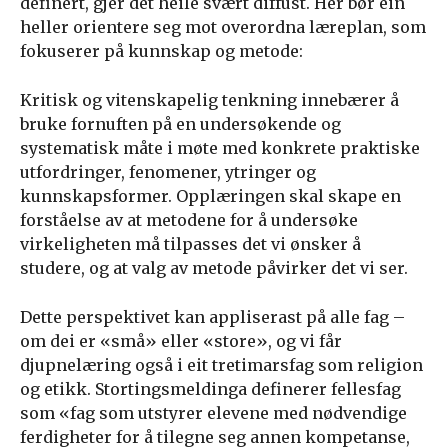
definert, gjer det heile svært diffust. Her bør ein
heller orientere seg mot overordna læreplan, som
fokuserer på kunnskap og metode:
Kritisk og vitenskapelig tenkning innebærer å
bruke fornuften på en undersøkende og
systematisk måte i møte med konkrete praktiske
utfordringer, fenomener, ytringer og
kunnskapsformer. Opplæringen skal skape en
forståelse av at metodene for å undersøke
virkeligheten må tilpasses det vi ønsker å
studere, og at valg av metode påvirker det vi ser.
Dette perspektivet kan appliserast på alle fag –
om dei er «små» eller «store», og vi får
djupnelæring også i eit tretimarsfag som religion
og etikk. Stortingsmeldinga definerer fellesfag
som «fag som utstyrer elevene med nødvendige
ferdigheter for å tilegne seg annen kompetanse,