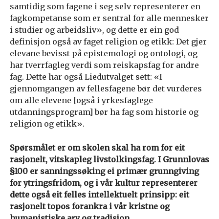
samtidig som fagene i seg selv representerer en
fagkompetanse som er sentral for alle mennesker
i studier og arbeidsliv», og dette er ein god
definisjon også av faget religion og etikk: Det gjer
elevane bevisst på epistemologi og ontologi, og
har tverrfagleg verdi som reiskapsfag for andre
fag. Dette har også Liedutvalget sett: «I
gjennomgangen av fellesfagene bør det vurderes
om alle elevene [også i yrkesfaglege
utdanningsprogram] bør ha fag som historie og
religion og etikk».
Spørsmålet er om skolen skal ha rom for eit
rasjonelt, vitskapleg livstolkingsfag. I Grunnlovas
§100 er sanningssøking ei primær grunngiving
for ytringsfridom, og i vår kultur representerer
dette også eit felles intellektuelt prinsipp: eit
rasjonelt topos forankra i vår kristne og
humanistiske arv og tradisjon.