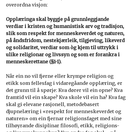
overordna visjon:
Opplæringa skal byggje på grunnleggjande
verdiar i kristen og humanistisk arv og tradisjon,
slik som respekt for menneskeverdet og naturen,
på åndsfridom, nestekjærleik, tilgjeving, likeverd
og solidaritet, verdiar som òg kjem til uttrykk i
ulike religionar og livssyn og som er forankra i
menneskerettane (§1-1).
Når ein no vil fjerne eller krympe religion og
etikk som fellesfag i vidaregåande opplæring, er
det grunn til å spørje: Kva dører vil ein opne? Kva
framtid vil ein skape? Kva skole vil ein ha? Kva fag
skal gi elevane rasjonell, metodebasert
djupnelæring i «respekt for menneskeverdet og
naturen» om ein fjernar religionsfaget med sine
tilhøyrande disiplinar filosofi, etikk, religions-