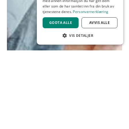
med annen informasjon du har gitt dem
eller som de har samlet inn fra din bruk av
tjenestene deres.
Personvernerklæring
GODTA ALLE
AVVIS ALLE
VIS DETALJER
STRENGT NØDVENDIG
YTELSE
MÅLRETTING
FUNKSJONALITET
UTDANNING
Skolefravær: Sett makstall for
Strengt nødvendig
Ytelse
elevgrupper
Målretting
Funksjonalitet
– Vi må sette et makstall for antall elever i
Strengt nødvendige informasjonskapsler
tillater kjernefunksjoner på nettstedet, som
klasserommene, slik at lærerne får tid til å følge opp