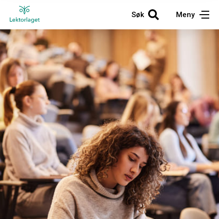
Søk
Meny