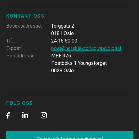
KONTAKT OSS
Besøksadresse
:
Torggata 2
0181 Oslo
Tlf
:
24 15 50 00
E-post
:
post@norsklektorlag.wpd.digital
Postadresse
:
MBE 326
Postboks 1 Youngstorget
0028 Oslo
FØLG OSS
Cookies (informasjonskapsler)