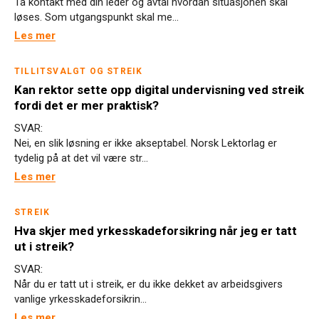
Ta kontakt med din leder og avtal hvordan situasjonen skal
løses. Som utgangspunkt skal me...
Les mer
TILLITSVALGT OG STREIK
Kan rektor sette opp digital undervisning ved streik
fordi det er mer praktisk?
SVAR:
Nei, en slik løsning er ikke akseptabel. Norsk Lektorlag er
tydelig på at det vil være str...
Les mer
STREIK
Hva skjer med yrkesskadeforsikring når jeg er tatt
ut i streik?
SVAR:
Når du er tatt ut i streik, er du ikke dekket av arbeidsgivers
vanlige yrkesskadeforsikrin...
Les mer