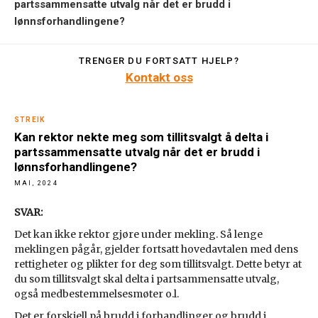
partssammensatte utvalg når det er brudd i
lønnsforhandlingene?
TRENGER DU FORTSATT HJELP?
Kontakt oss
STREIK
Kan rektor nekte meg som tillitsvalgt å delta i
partssammensatte utvalg når det er brudd i
lønnsforhandlingene?
MAI, 2024
SVAR:
Det kan ikke rektor gjøre under mekling. Så lenge
meklingen pågår, gjelder fortsatt hovedavtalen med dens
rettigheter og plikter for deg som tillitsvalgt. Dette betyr at
du som tillitsvalgt skal delta i partsammensatte utvalg,
også medbestemmelsesmøter o.l.
Det er forskjell på brudd i forhandlinger og brudd i