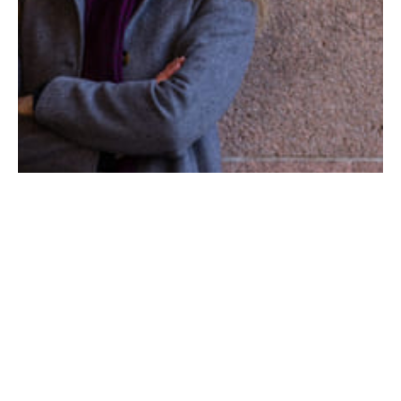
LØNN
Akademikerne: Lektorene og lærerne
har rett til å streike
- Streik er et kraftig og legitimt virkemiddel som noen
ganger er nødvendig å bruke, sier konstituert leder i
Akademikerne.