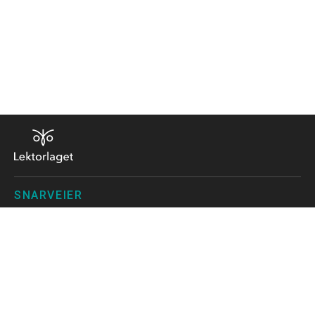
SNARVEIER
For pressen
Hva skal du tjene som lektor?
Kalender med kurs
Høringsuttalelser
Vedtekter
Norsk Lektorlags hovedprioriteringer