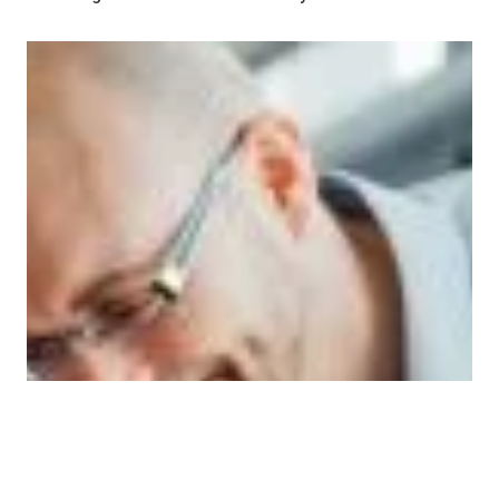
×
VIS DETALJER
STRENGT NØDVENDIG
YTELSE
MÅLRETTING
FUNKSJONALITET