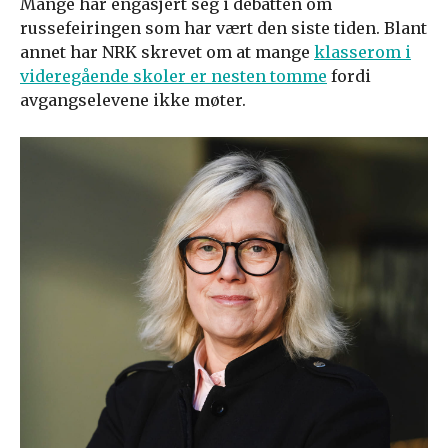
Mange har engasjert seg i debatten om
russefeiringen som har vært den siste tiden. Blant
annet har NRK skrevet om at mange
klasserom i
videregående skoler er nesten tomme
fordi
avgangselevene ikke møter.