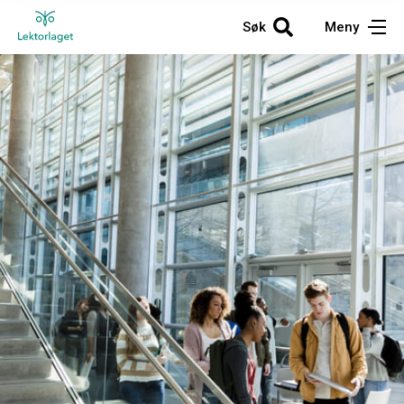
Søk
Meny