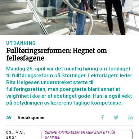
UTDANNING
Fullføringsreformen: Hegnet om
fellesfagene
Mandag 26. april var det muntlig høring om forslaget
til fullføringsreform på Stortinget. Lektorlagets leder
Rita Helgesen understreket støtte til
fullføringsretten, men poengterte blant annet at
valgfrihet ikke er et ubetinget gode. Hun la også vekt
på betydningen av lærerens faglige kompetanse.
AV
Redaksjonen
03. MAI,
DENNE ARTIKKELEN ER MER ENN ETT ÅR
2021
GAMMEL