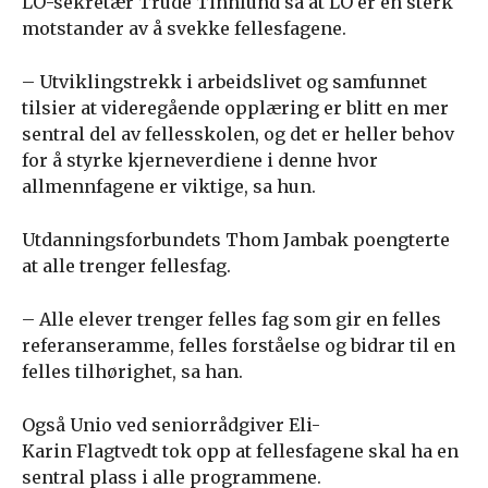
LO-sekretær Trude Tinnlund sa at LO er en sterk
motstander av å svekke fellesfagene.
– Utviklingstrekk i arbeidslivet og samfunnet
tilsier at videregående opplæring er blitt en mer
sentral del av fellesskolen, og det er heller behov
for å styrke kjerneverdiene i denne hvor
allmennfagene er viktige, sa hun.
Utdanningsforbundets Thom Jambak poengterte
at alle trenger fellesfag.
– Alle elever trenger felles fag som gir en felles
referanseramme, felles forståelse og bidrar til en
felles tilhørighet, sa han.
Også Unio ved seniorrådgiver Eli-
Karin Flagtvedt tok opp at fellesfagene skal ha en
sentral plass i alle programmene.