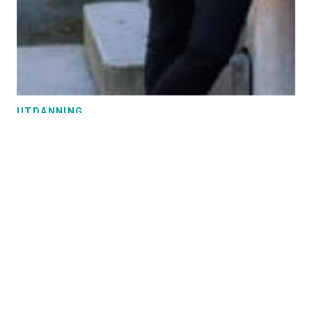
UTDANNING
Fellesskolen: Hva står på spill?
Fellesskolen er tema når Lektorlaget samler tillitsvalgte,
medlemmer og andre skoleinteresserte til
Lektorkonferansen 2025.