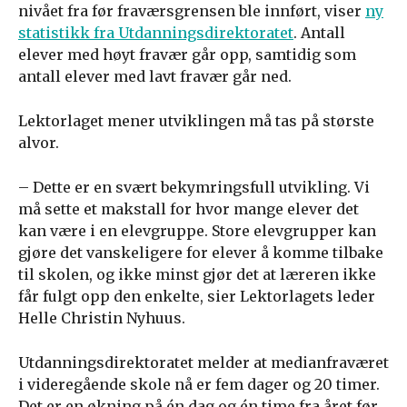
nivået fra før fraværsgrensen ble innført, viser
ny
statistikk fra Utdanningsdirektoratet
. Antall
elever med høyt fravær går opp, samtidig som
antall elever med lavt fravær går ned.
Lektorlaget mener utviklingen må tas på største
alvor.
– Dette er en svært bekymringsfull utvikling. Vi
må sette et makstall for hvor mange elever det
kan være i en elevgruppe. Store elevgrupper kan
gjøre det vanskeligere for elever å komme tilbake
til skolen, og ikke minst gjør det at læreren ikke
får fulgt opp den enkelte, sier Lektorlagets leder
Helle Christin Nyhuus.
Utdanningsdirektoratet melder at medianfraværet
i videregående skole nå er fem dager og 20 timer.
Det er en økning på én dag og én time fra året før.