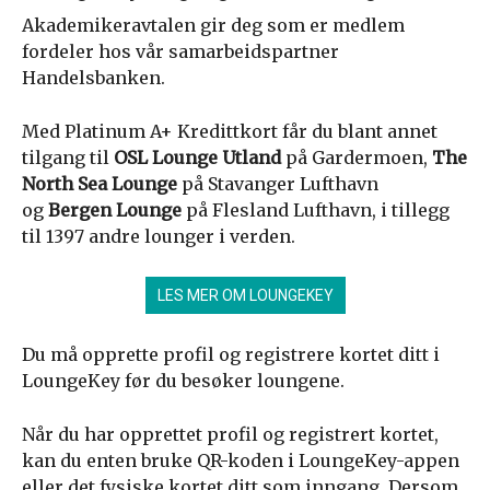
Akademikeravtalen gir deg som er medlem
fordeler hos vår samarbeidspartner
Handelsbanken.
Med Platinum A+ Kredittkort får du blant annet
tilgang til
OSL Lounge Utland
på Gardermoen,
The
North Sea Lounge
på Stavanger Lufthavn
og
Bergen Lounge
på Flesland Lufthavn, i tillegg
til 1397 andre lounger i verden.
LES MER OM LOUNGEKEY
Du må opprette profil og registrere kortet ditt i
LoungeKey før du besøker loungene.
Når du har opprettet profil og registrert kortet,
kan du enten bruke QR-koden i LoungeKey-appen
eller det fysiske kortet ditt som inngang. Dersom