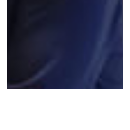
informasjonskapsler
Vi bruker informasjonskapsler for å tilpasse
innhold, annonser og analysere trafikken
vår. Vi deler også informasjon om din bruk
av nettstedet vårt med våre annonserings-
og analysepartnere som kan kombinere den
med annen informasjon du har gitt dem
eller som de har samlet inn fra din bruk av
tjenestene deres.
Personvernerklæring
GODTA ALLE
AVVIS ALLE
VIS DETALJER
STRENGT NØDVENDIG
YTELSE
MÅLRETTING
FUNKSJONALITET