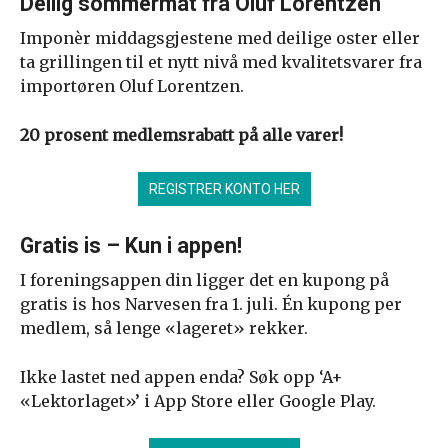
Deilig sommermat fra Oluf Lorentzen
Imponèr middagsgjestene med deilige oster eller
ta grillingen til et nytt nivå med kvalitetsvarer fra
importøren Oluf Lorentzen.
20 prosent medlemsrabatt på alle varer!
REGISTRER KONTO HER
Gratis is – Kun i appen!
I foreningsappen din ligger det en kupong på
gratis is hos Narvesen fra 1. juli. Én kupong per
medlem, så lenge «lageret» rekker.
Ikke lastet ned appen enda? Søk opp ‘A+
«Lektorlaget»’ i App Store eller Google Play.