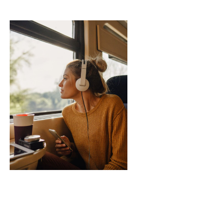
Prøv BookBeat i 30 timer gratis under
prøveperioden.