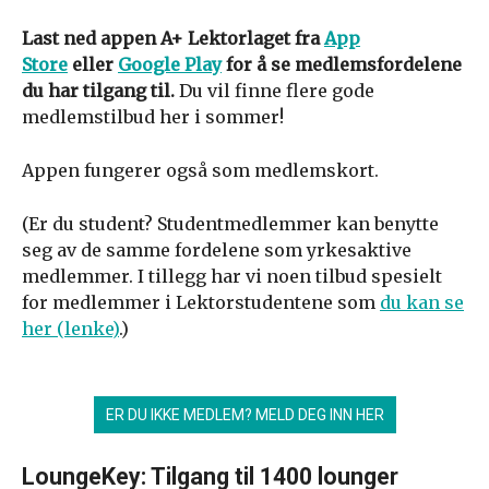
Last ned appen A+ Lektorlaget fra
App
Store
eller
Google Play
for å se medlemsfordelene
du har tilgang til.
Du vil finne flere gode
medlemstilbud her i sommer!
Appen fungerer også som medlemskort.
(Er du student? Studentmedlemmer kan benytte
seg av de samme fordelene som yrkesaktive
medlemmer. I tillegg har vi noen tilbud spesielt
for medlemmer i Lektorstudentene som
du kan se
her (lenke)
.)
ER DU IKKE MEDLEM? MELD DEG INN HER
LoungeKey: Tilgang til 1400 lounger