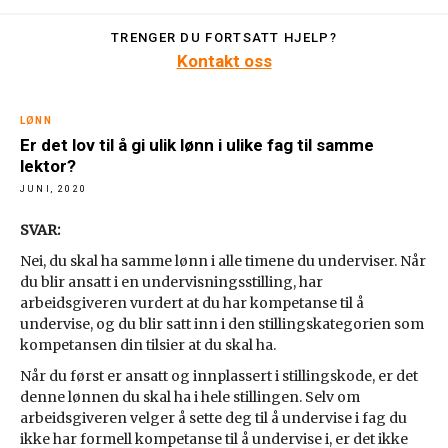
TRENGER DU FORTSATT HJELP?
Kontakt oss
LØNN
Er det lov til å gi ulik lønn i ulike fag til samme
lektor?
JUNI, 2020
SVAR:
Nei, du skal ha samme lønn i alle timene du underviser. Når
du blir ansatt i en undervisningsstilling, har
arbeidsgiveren vurdert at du har kompetanse til å
undervise, og du blir satt inn i den stillingskategorien som
kompetansen din tilsier at du skal ha.
Når du først er ansatt og innplassert i stillingskode, er det
denne lønnen du skal ha i hele stillingen. Selv om
arbeidsgiveren velger å sette deg til å undervise i fag du
ikke har formell kompetanse til å undervise i, er det ikke