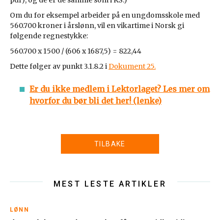
pdf), og de er de samme som i KS.)
Om du for eksempel arbeider på en ungdomsskole med
560.700 kroner i årslønn, vil en vikartime i Norsk gi
følgende regnestykke:
560.700 x 1500 / (606 x 1687,5) = 822,44
Dette følger av punkt 3.1.8.2 i
Dokument 25.
Er du ikke medlem i Lektorlaget? Les mer om
hvorfor du bør bli det her! (lenke)
TILBAKE
MEST LESTE ARTIKLER
LØNN