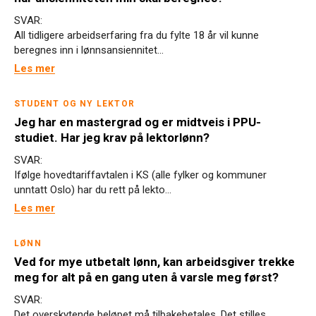
SVAR:
All tidligere arbeidserfaring fra du fylte 18 år vil kunne
beregnes inn i lønnsansiennitet...
Les mer
STUDENT OG NY LEKTOR
Jeg har en mastergrad og er midtveis i PPU-
studiet. Har jeg krav på lektorlønn?
SVAR:
Ifølge hovedtariffavtalen i KS (alle fylker og kommuner
unntatt Oslo) har du rett på lekto...
Les mer
LØNN
Ved for mye utbetalt lønn, kan arbeidsgiver trekke
meg for alt på en gang uten å varsle meg først?
SVAR:
Det overskytende beløpet må tilbakebetales. Det stilles