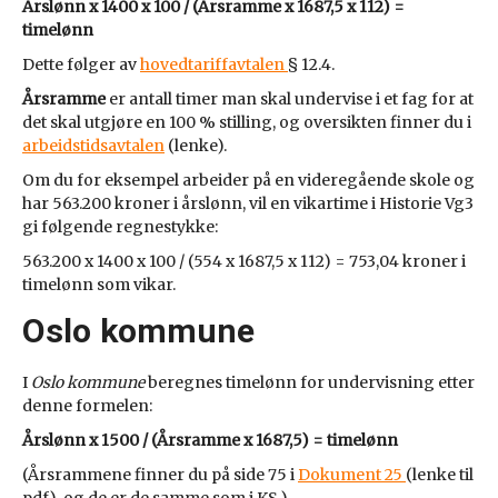
Årslønn x 1400 x 100 / (Årsramme x 1687,5 x 112) =
timelønn
Dette følger av
hovedtariffavtalen
§ 12.4.
Årsramme
er antall timer man skal undervise i et fag for at
det skal utgjøre en 100 % stilling, og oversikten finner du i
arbeidstidsavtalen
(lenke).
Om du for eksempel arbeider på en videregående skole og
har 563.200 kroner i årslønn, vil en vikartime i Historie Vg3
gi følgende regnestykke:
563.200 x 1400 x 100 / (554 x 1687,5 x 112) = 753,04 kroner i
timelønn som vikar.
Oslo kommune
I
Oslo kommune
beregnes timelønn for undervisning etter
denne formelen:
Årslønn x 1500 / (Årsramme x 1687,5) = timelønn
(Årsrammene finner du på side 75 i
Dokument 25
(lenke til