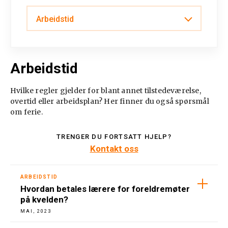
Arbeidstid
Ferie
Arbeidstid
Overtid og merarbeid
Hvilke regler gjelder for blant annet tilstedeværelse,
Heltid og deltid
overtid eller arbeidsplan? Her finner du også spørsmål
om ferie.
Undervisningstid
TRENGER DU FORTSATT HJELP?
Kontakt oss
ARBEIDSTID
Hvordan betales lærere for foreldremøter
på kvelden?
MAI, 2023