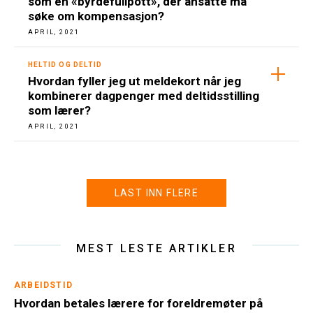
som en «byrdefullpott», der ansatte må
søke om kompensasjon?
APRIL, 2021
HELTID OG DELTID
Hvordan fyller jeg ut meldekort når jeg
kombinerer dagpenger med deltidsstilling
som lærer?
APRIL, 2021
LAST INN FLERE
MEST LESTE ARTIKLER
ARBEIDSTID
Hvordan betales lærere for foreldremøter på