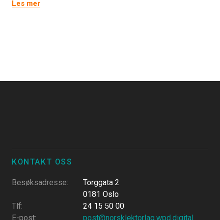
Les mer
KONTAKT OSS
Besøksadresse
:
Torggata 2
0181 Oslo
Tlf
:
24 15 50 00
E-post
:
post@norsklektorlag.wpd.digital