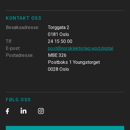
KONTAKT OSS
Besøksadresse
:
Torggata 2
0181 Oslo
Tlf
:
24 15 50 00
E-post
:
post@norsklektorlag.wpd.digital
Postadresse
:
MBE 326
Postboks 1 Youngstorget
0028 Oslo
FØLG OSS