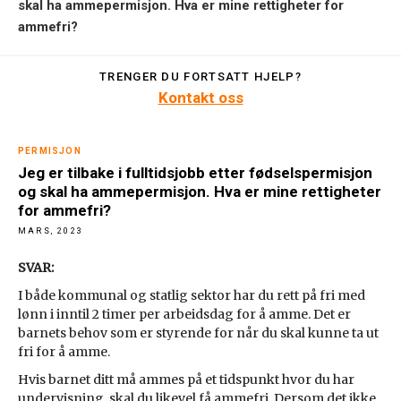
skal ha ammepermisjon. Hva er mine rettigheter for
ammefri?
TRENGER DU FORTSATT HJELP?
Kontakt oss
PERMISJON
Jeg er tilbake i fulltidsjobb etter fødselspermisjon
og skal ha ammepermisjon. Hva er mine rettigheter
for ammefri?
MARS, 2023
SVAR:
I både kommunal og statlig sektor har du rett på fri med
lønn i inntil 2 timer per arbeidsdag for å amme. Det er
barnets behov som er styrende for når du skal kunne ta ut
fri for å amme.
Hvis barnet ditt må ammes på et tidspunkt hvor du har
undervisning, skal du likevel få ammefri. Dersom det ikke