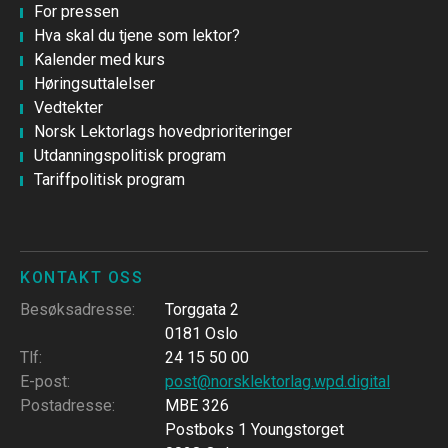
For pressen
Hva skal du tjene som lektor?
Kalender med kurs
Høringsuttalelser
Vedtekter
Norsk Lektorlags hovedprioriteringer
Utdanningspolitisk program
Tariffpolitisk program
KONTAKT OSS
Besøksadresse
:
Torggata 2
0181 Oslo
Tlf
:
24 15 50 00
E-post
:
post@norsklektorlag.wpd.digital
Postadresse
:
MBE 326
Postboks 1 Youngstorget