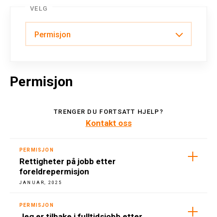
VELG
Sykmelding
Permisjon
Permisjon
TRENGER DU FORTSATT HJELP?
Kontakt oss
PERMISJON
Rettigheter på jobb etter
foreldrepermisjon
JANUAR, 2025
PERMISJON
Jeg er tilbake i fulltidsjobb etter