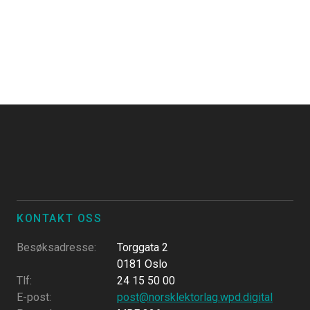
KONTAKT OSS
Besøksadresse
:
Torggata 2
0181 Oslo
Tlf
:
24 15 50 00
E-post
:
post@norsklektorlag.wpd.digital