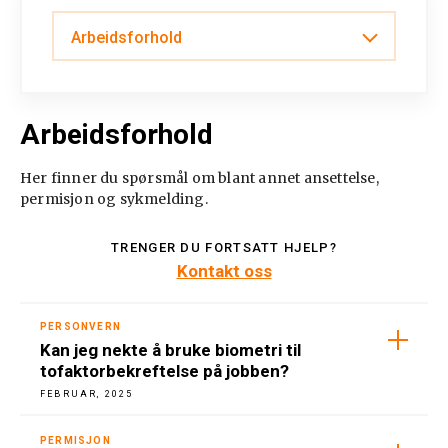
Arbeidsforhold
Sykmelding
Arbeidsforhold
Livsfasetiltak
Her finner du spørsmål om blant annet ansettelse,
Midlertidig ansettelse
permisjon og sykmelding.
Oppsigelse
TRENGER DU FORTSATT HJELP?
Kontakt oss
Ansettelse
PERSONVERN
Bierverv
Kan jeg nekte å bruke biometri til
tofaktorbekreftelse på jobben?
Permisjon
FEBRUAR, 2025
Advarsel
PERMISJON