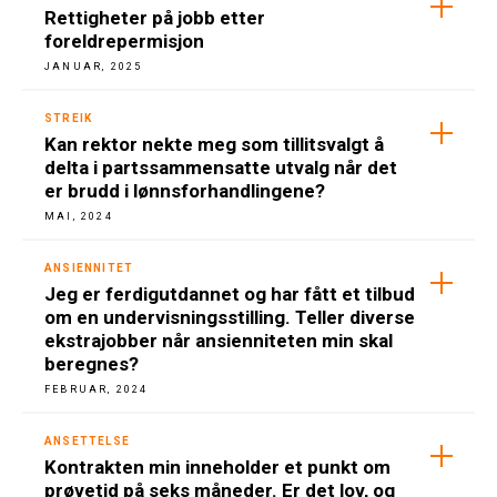
Rettigheter på jobb etter
foreldrepermisjon
Fortrinnsrett
JANUAR, 2025
Styringsrett
STREIK
Kan rektor nekte meg som tillitsvalgt å
Opplæringslovens kapittel 9a
delta i partssammensatte utvalg når det
er brudd i lønnsforhandlingene?
Vikar
MAI, 2024
Permittering
ANSIENNITET
Jeg er ferdigutdannet og har fått et tilbud
om en undervisningsstilling. Teller diverse
Streik
ekstrajobber når ansienniteten min skal
beregnes?
FEBRUAR, 2024
ANSETTELSE
Kontrakten min inneholder et punkt om
prøvetid på seks måneder. Er det lov, og