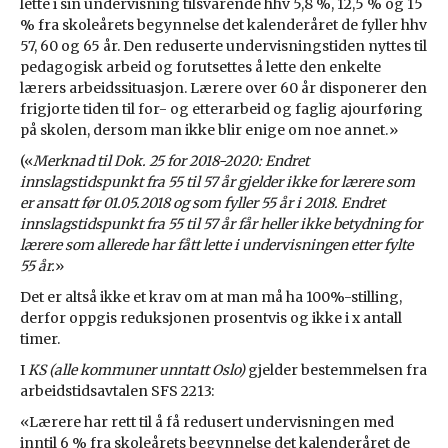
lette i sin undervisning tilsvarende hhv 5,8 %, 12,5 % og 15
% fra skoleårets begynnelse det kalenderåret de fyller hhv
57, 60 og 65 år. Den reduserte undervisningstiden nyttes til
pedagogisk arbeid og forutsettes å lette den enkelte
lærers arbeidssituasjon. Lærere over 60 år disponerer den
frigjorte tiden til for- og etterarbeid og faglig ajourføring
på skolen, dersom man ikke blir enige om noe annet.»
(«
Merknad til Dok. 25 for 2018-2020: Endret
innslagstidspunkt fra 55 til 57 år gjelder ikke for lærere som
er ansatt før 01.05.2018 og som fyller 55 år i 2018. Endret
innslagstidspunkt fra 55 til 57 år får heller ikke betydning for
lærere som allerede har fått lette i undervisningen etter fylte
55 år.
»
Det er altså ikke et krav om at man må ha 100%-stilling,
derfor oppgis reduksjonen prosentvis og ikke i x antall
timer.
I
KS (alle kommuner unntatt Oslo)
gjelder bestemmelsen fra
arbeidstidsavtalen SFS 2213:
«Lærere har rett til å få redusert undervisningen med
inntil 6 % fra skoleårets begynnelse det kalenderåret de