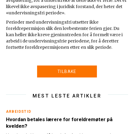
avspasering, for å understreke at dette ikke er ferie. Det er
likevel ikke avspasering i juridisk forstand, der heter det
«undervisningsfri periode».
Perioder med undervisningsfri utsetter ikke
foreldrepermisjon slik den lovbestemte ferien gjør. Du
kan heller ikke kreve gjeninntreden for å formelt være i
arbeid i de undervisningsfrie periodene, for å deretter
fortsette foreldrepermisjonen etter en slik periode.
TILBAKE
MEST LESTE ARTIKLER
ARBEIDSTID
Hvordan betales lærere for foreldremøter på
kvelden?