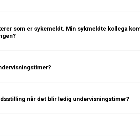
n lærer som er sykemeldt. Min sykmeldte kollega k
lingen?
 undervisningstimer?
tidsstilling når det blir ledig undervisningstimer?