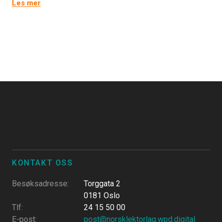
Les mer
KONTAKT OSS
Besøksadresse
:
Torggata 2
0181 Oslo
Tlf
:
24 15 50 00
E-post
:
post@norsklektorlag.wpd.digital