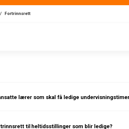
Fortrinnsrett
dsansatte lærer som skal få ledige undervisningstime
trinnsrett til heltidsstillinger som blir ledige?