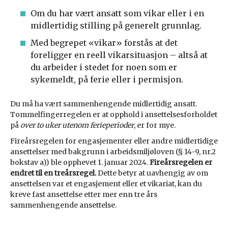
Om du har vært ansatt som vikar eller i en
midlertidig stilling på generelt grunnlag.
Med begrepet «vikar» forstås at det
foreligger en reell vikarsituasjon – altså at
du arbeider i stedet for noen som er
sykemeldt, på ferie eller i permisjon.
Du må ha vært sammenhengende midlertidig ansatt.
Tommelfingerregelen er at opphold i ansettelsesforholdet
på
over to uker utenom ferieperioder
, er for mye.
Fireårsregelen for engasjementer eller andre midlertidige
ansettelser med bakgrunn i arbeidsmiljøloven (§ 14-9, nr.2
bokstav a)) ble opphevet 1. januar 2024.
Fireårsregelen er
endret til en treårsregel.
Dette betyr at uavhengig av om
ansettelsen var et engasjement eller et vikariat, kan du
kreve fast ansettelse etter mer enn tre års
sammenhengende ansettelse.